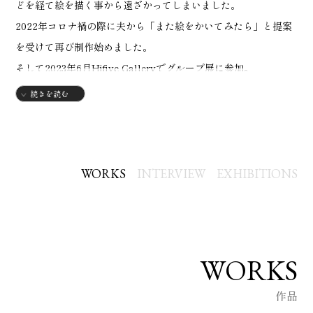
どを経て絵を描く事から遠ざかってしまいました。
2022年コロナ禍の際に夫から「また絵をかいてみたら」と提案
を受けて再び制作始めました。
そして2023年6月Hifive Galleryでグループ展に参加。
2024年10月）に埼玉県飯能市にあるメッツァのGalleryで個展を
続きを読む
開催致しました。
ワンコがテーマです。
３日間の間に３００人以上の方が来場してくださり、私の作品
を見て「カワイイ」「昔、うちにいた子を思い出す」「面白
WORKS
INTERVIEW
EXHIBITIONS
い」
「うちにもワンコがいるんです。」と共感をして頂きました。
私の作品を見て、笑顔になり、共感して頂き私は大変勇気づけ
られ本当にありがたい気持ちでいっぱいです。これをきっかけ
WORKS
に年に一度のペースで個展をしようと思い制作を続けていま
作品
す。