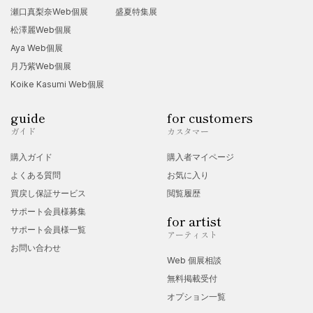
瀬口真梨奈Web個展
盛夏特集展
松澤麗Web個展
Aya Web個展
月乃紫Web個展
Koike Kasumi Web個展
guide
for customers
ガイド
カスタマー
購入ガイド
購入者マイページ
よくある質問
お気に入り
買戻し保証サービス
閲覧履歴
サポート会員様募集
for artist
サポート会員様一覧
アーティスト
お問い合わせ
Web 個展相談
無料掲載受付
オプション一覧