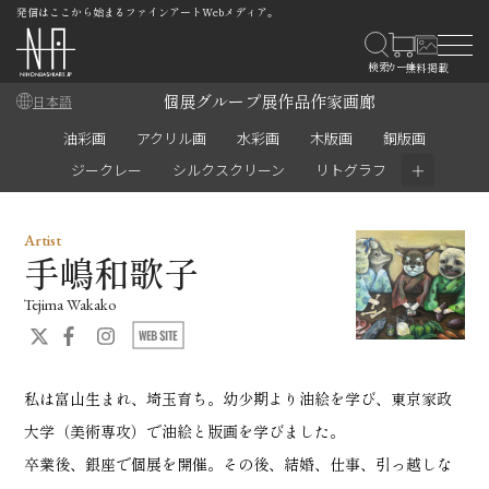
発信はここから始まるファインアートWebメディア。
個展
グループ展
作品
作家
画廊
日本語
油彩画
アクリル画
水彩画
木版画
銅版画
＋
ジークレー
シルクスクリーン
リトグラフ
Artist
手嶋和歌子
Tejima Wakako
私は富山生まれ、埼玉育ち。幼少期より油絵を学び、東京家政
大学（美術専攻）で油絵と版画を学びました。
卒業後、銀座で個展を開催。その後、結婚、仕事、引っ越しな