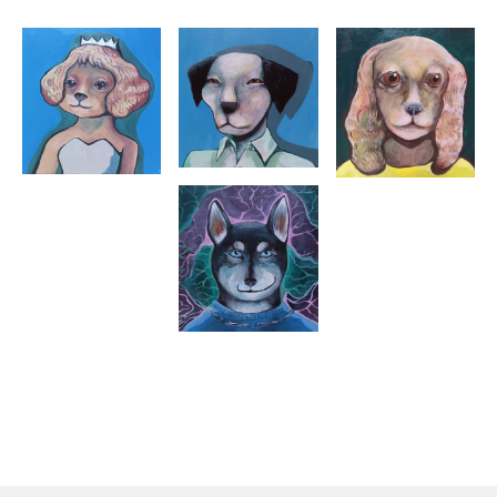
【略歴】1979年
・富山生まれ、埼玉育ち。幼少期より油絵を学ぶ。
1997年
・東京家政大学（美術専攻）入学
2001年
・東京家政大学（美術専攻）卒業
・○○大学芸術学部卒業
【個展】
2004年
・3月 銀座ガレリアグラフィカギャラリー「桜 ひな祭り展」
2024年・10月 埼玉県飯能市にあるメッツァHifive Gallery
「イヌさんと展 ～小さな体大きな愛～」