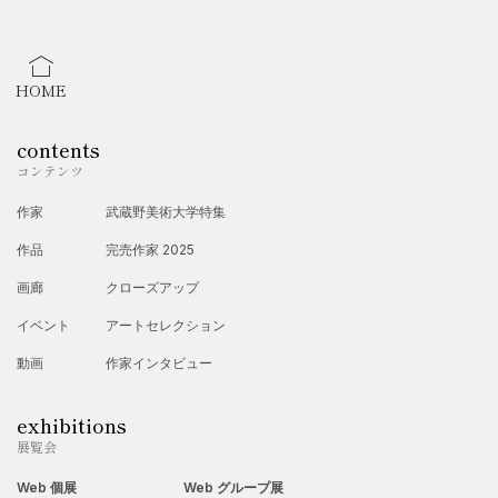
2023年
・7月 埼玉県飯能市にあるメッツァHifive Gallery「4人展」
HOME
contents
コンテンツ
作家
武蔵野美術大学特集
作品
完売作家 2025
画廊
クローズアップ
イベント
アートセレクション
動画
作家インタビュー
exhibitions
展覧会
Web 個展
Web グループ展