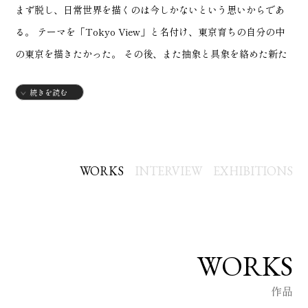
まず脱し、日常世界を描くのは今しかないという思いからであ
る。 テーマを「Tokyo View」と名付け、東京育ちの自分の中
の東京を描きたかった。 その後、また抽象と具象を絡めた新た
な精神世界に戻っていくが、今回、発表する絵は、その
続きを読む
「Tokyo View」をテーマにした時代の絵である。
1950年 鹿児島県生まれ。 中央大学文学部卒。 彫刻家・美術
家 田谷映周（東京美術学校（現東京芸術大学）・マドラス美
WORKS
INTERVIEW
EXHIBITIONS
術学校卒）に１５歳で師事、絵画、彫刻、美術理論を学ぶ。
個 展 東京（銀座・新宿・阿佐ヶ谷）1985，1990，1995
茨城（土浦）1991 愛知（名古屋）1993他 グルー
プ展 明日を見つめる現代N.Y.展・現代美術作家展・MAP’94・
WORKS
UNTITLED’97・掘削の爲のエスキース展‘05・アトリエオアシ
作品
ス展’05、 スペイン・カタルシス画廊展‘07、’08 スペイン・オビ