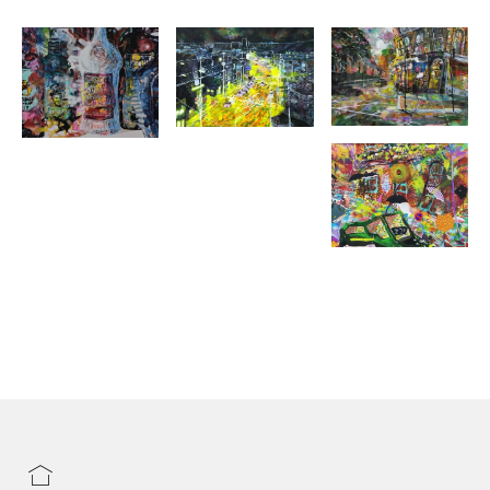
エド展’08 スペイン・バレンシア展‘09他（世田谷美術館、札幌
市資料館、木更津そごうデパート、ギャラリー夢茶詩館、東京
芸術劇場、せんだいメデイアテーク、銀座交通会館地下ギャラ
リー、スペイン・カタルシス画廊他）1991－2009 展 覧 会
現代日本美術展、新象展、ARTBOX大賞展、感動創造美術展、
エンバ美術コンクール、コンテンポラリーアートエキスポ、コ
ンテンポラリーアート協会東京展・ニューヨーク展、欧美国際
ドローイングコンクール（パリ展）、新制作展、日本表現派会
展,新構造展、独立展他（東京都美術館･麻布工芸館・新潟市立美
術館・京都市立美術館・東京芸術劇場・NYピンダールギャラリ
ー・パリ市役所・国立新美術館他）1990－2024 近作＝独立展
2022、新制作展2023、新制作展2024