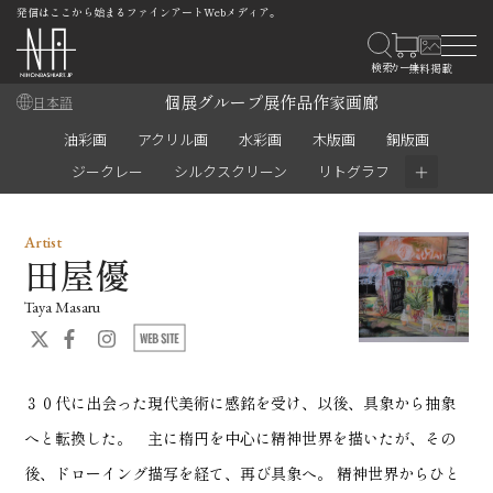
発信はここから始まるファインアートWebメディア。
個展
グループ展
作品
作家
画廊
日本語
油彩画
アクリル画
水彩画
木版画
銅版画
＋
ジークレー
シルクスクリーン
リトグラフ
Artist
田屋優
Taya Masaru
３０代に出会った現代美術に感銘を受け、以後、具象から抽象
へと転換した。 主に楕円を中心に精神世界を描いたが、その
後、ドローイング描写を経て、再び具象へ。 精神世界からひと