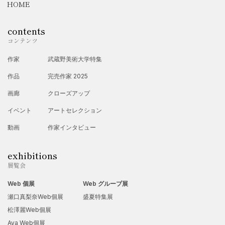
HOME
contents
コンテンツ
作家
武蔵野美術大学特集
作品
完売作家 2025
画廊
クローズアップ
イベント
アートセレクション
動画
作家インタビュー
exhibitions
展覧会
Web 個展
Web グループ展
瀬口真梨奈Web個展
盛夏特集展
松澤麗Web個展
Aya Web個展