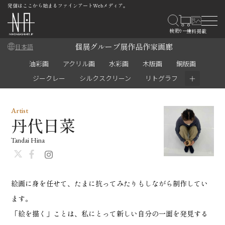
発信はここから始まるファインアートWebメディア。
個展
グループ展
作品
作家
画廊
日本語
油彩画
アクリル画
水彩画
木版画
銅版画
＋
ジークレー
シルクスクリーン
リトグラフ
Artist
丹代日菜
Tandai Hina
絵画に身を任せて、たまに抗ってみたりもしながら制作してい
ます。
「絵を描く」ことは、私にとって新しい自分の一面を発見する