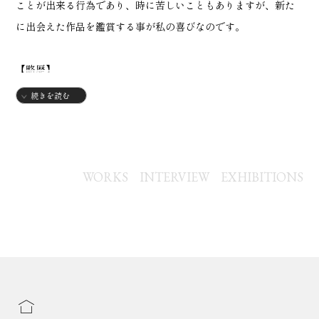
ことが出来る行為であり、時に苦しいこともありますが、新た
に出会えた作品を鑑賞する事が私の喜びなのです。
【略歴】
2004年
続きを読む
・埼玉県生まれ
2024年
・武蔵野美術大学通信教育課程油絵学科絵画表現コース入学
WORKS
INTERVIEW
EXHIBITIONS