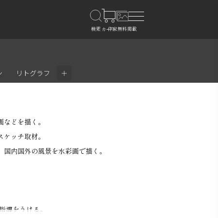
＋
ン
リトグラフ
画などを描く。
スケッチ取材。
、国内国外の風景を水彩画で描く。
指導をうける。