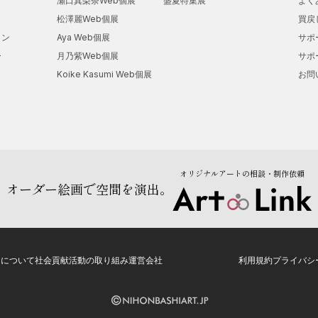
瀬口真梨奈Web個展
盛夏特集展
よく
松澤麗Web個展
買戻
ョン
Aya Web個展
サポ
ー
月乃紫Web個展
サポ
Koike Kasumi Web個展
お問
オリジナルアートの相談・制作依頼
オーダー絵画で空間を演出。
トについて
社会貢献活動の取り組み
運営会社
利用規約
プライバシ