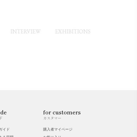
当し国内国外の風景を水彩画で描く。
INTERVIEW
EXHIBITIONS
ide
for customers
ド
カスタマー
ガイド
購入者マイページ