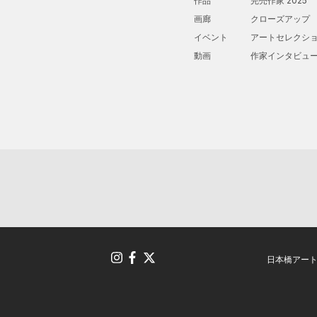
作品
完売作家 2025
画廊
クローズアップ
イベント
アートセレクシ
動画
作家インタビュ
日本橋アー