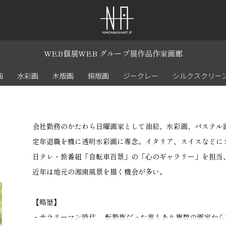
WEB個展
WEB グループ展
作品
作家
画廊
画
水彩画
木版画
銅版画
ジークレー
シルクスクリー
会社勤務のかたわら日曜画家として油絵、水彩画、パステル
定年退職を機に透明水彩画に専念。イタリア、スイスなどに
日テレ・旅番組「自転車百景」の「心のギャラリー」を担当
近年は地元の湘南風景を描く機会が多い。
【略歴】
・サラリーマン時代 転勤族だった事もあり複数の画家から