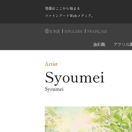
発信はここから始まる
ファインアートWebメディア。
|
|
日本語
ENGLISH
FRANÇAIS
油彩画
アクリル
Artist
Syoumei
Syoumei