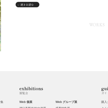
・定年退職後 イタリア、スイスなどに取材スケッチ旅行。
続きを読む
・HP開設作品発表。現在はFBとInstagramに作品投稿 。
・日テレ・旅番組「自転車百景」の「心のギャラリー」を担
WORKS
exhibitions
gu
展覧会
ガイ
特集
Web 個展
Web グループ展
購入