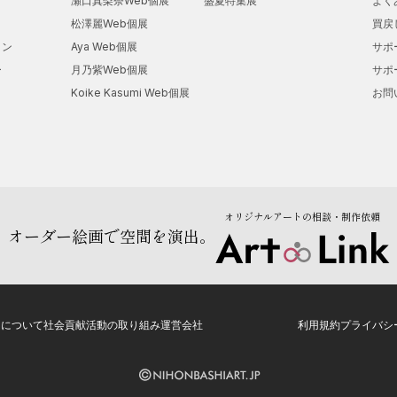
瀬口真梨奈Web個展
盛夏特集展
よく
松澤麗Web個展
買戻
ョン
Aya Web個展
サポ
ー
月乃紫Web個展
サポ
Koike Kasumi Web個展
お問
オリジナルアートの相談・制作依頼
オーダー絵画で空間を演出。
トについて
社会貢献活動の取り組み
運営会社
利用規約
プライバシ