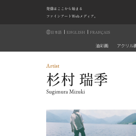
発信はここから始まる
ファインアートWebメディア。
|
|
日本語
ENGLISH
FRANÇAIS
油彩画
アクリル
Artist
杉村 瑞季
Sugimura Mizuki