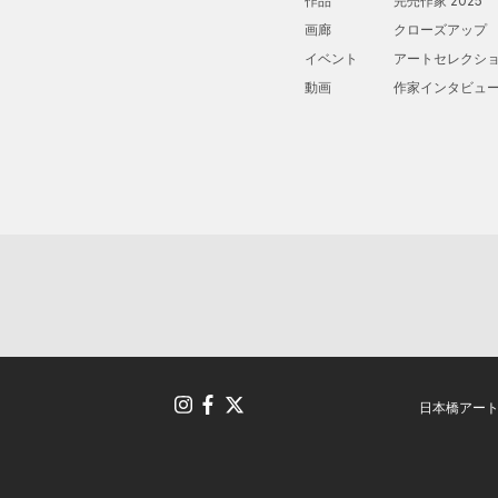
作品
完売作家 2025
画廊
クローズアップ
イベント
アートセレクシ
動画
作家インタビュ
日本橋アー