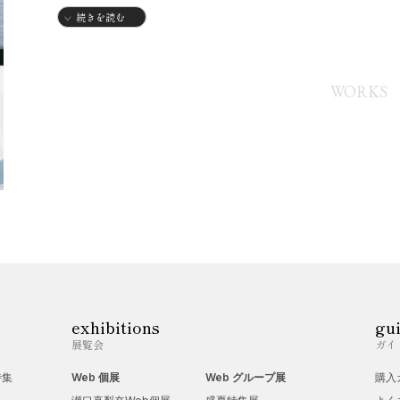
2002年
続きを読む
・静岡県生まれ
2018年
WORKS
・女子美術大学付属高校入学
2021年
・女子美術大学付属高校卒業
2023年
・東京藝術大学美術学部絵画科日本画専攻入学
【グループ展】
2024年
・アートスペース羅針盤「藝大日本画1年展展roots」
exhibitions
gu
展覧会
ガイ
特集
Web 個展
Web グループ展
購入