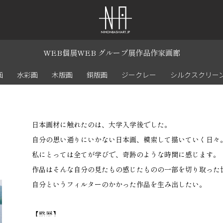
WEB個展
WEB グループ展
作品
作家
画廊
画
水彩画
木版画
銅版画
ジークレー
シルクスクリー
日本画材に触れたのは、大学入学後でした。
自分の思い通りにいかない日本画、模索して描いていく日々
私にとっては全てが学びで、奇跡のような時間に感じます。
作品はそんな自分の見たもの感じたものの一部を切り取った
自分というフィルターのかかった作品を生み出したい。
【略歴】