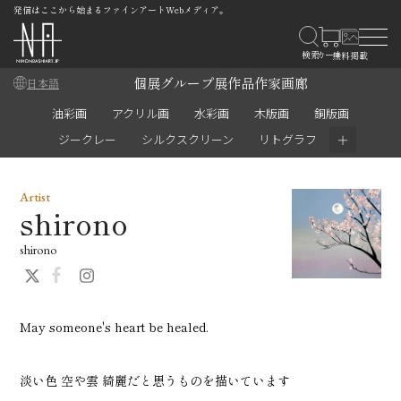
発信はここから始まるファインアートWebメディア。
個展
グループ展
作品
作家
画廊
日本語
油彩画
アクリル画
水彩画
木版画
銅版画
＋
ジークレー
シルクスクリーン
リトグラフ
Artist
shirono
shirono
May someone's heart be healed.
淡い色 空や雲 綺麗だと思うものを描いています