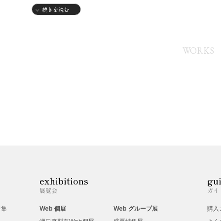
・千葉県生まれ
続きを読む
19XX年
・追手門学院経済学部経済学科入学
WORKS
19XX年
・手門学院経済学部経済学科卒業
【グループ展】
2023年
・Boji hair + gallery 『コミックスカバーデザイン展』
・Boji hair + gallery 『童話展』
・Boji hair + gallery『クリエイターズグッズ展』
・Boji hair + gallery 『ガールズ展』
exhibitions
gu
・Boji hair + gallery 『boji Christmas exhibition』
展覧会
ガイ
2024年
特集
Web 個展
Web グループ展
購入
・Boji hair + gallery 『Music Power 展』