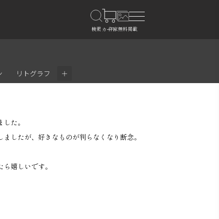
＋
ン
リトグラフ
ました。
しましたが、好きなものが判らなくなり断念。
。
たら嬉しいです。