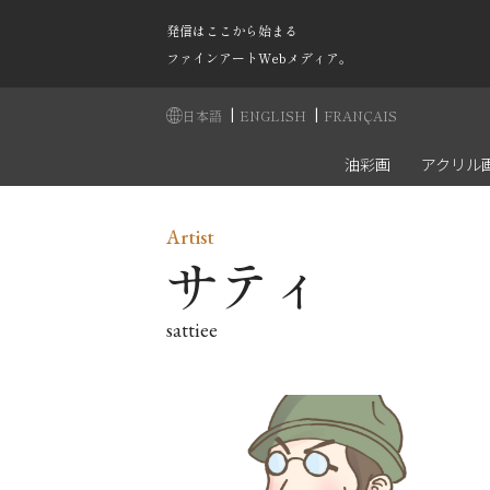
発信はここから始まる
ファインアートWebメディア。
|
|
日本語
ENGLISH
FRANÇAIS
油彩画
アクリル
Artist
サティ
sattiee