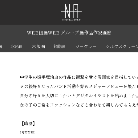
WEB個展
WEB グループ展
作品
作家
画廊
画
水彩画
木版画
銅版画
ジークレー
シルクスクリー
中学生の頃手塚治虫の作品に衝撃を受け漫画家を目指してい
その後好きだったバンド活動を始めメジャーデビューを果た
自分の好きを大切にしたいとデジタルイラストを始めました
女の子の日常をファッションなどと合わせて楽しんでもらえ
【略歴】
19XX年