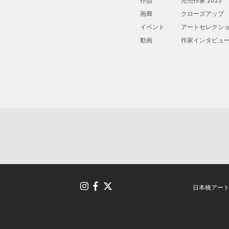
作品
完売作家 2025
画廊
クローズアップ
イベント
アートセレクシ
動画
作家インタビュ
日本橋アー