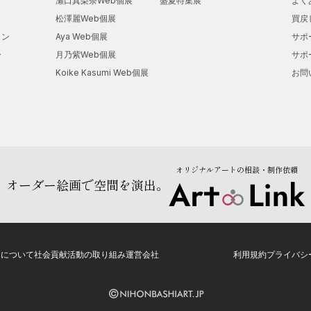
瀬口真梨奈Web個展
盛夏特集展
よく
松澤麗Web個展
買戻
ョン
Aya Web個展
サポ
ー
月乃紫Web個展
サポ
Koike Kasumi Web個展
お問
オリジナルアートの相談・制作依頼
オーダー絵画で空間を演出。
トについて
社会貢献活動の取り組み
運営会社
利用規約
プライバシ