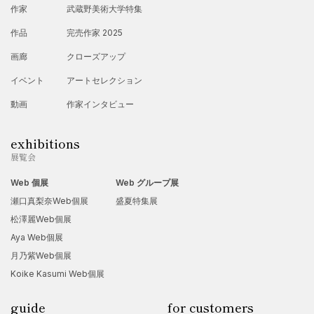
【受賞歴】
作家
武蔵野美術大学特集
1987年 再興第72回院展 初入選（以降毎回出品 35回入選）
作品
完売作家 2025
1992年 第47回春の院展 初入選（以降25回入選）
画廊
クローズアップ
2000年 再興第85回院展奨励賞
イベント
アートセレクション
2003年 再興第88回院展奨励賞、天心記念茨城賞
動画
作家インタビュー
2009年 第94回再興院展奨励賞受賞
exhibitions
2012年 第67回春の院展奨励賞受賞、外務大臣賞受賞 第97回
展覧会
院展奨励賞受賞
Web 個展
Web グループ展
2018年 院展大観賞受賞
瀬口真梨奈Web個展
盛夏特集展
2019年 第74回春の院展奨励賞受賞
松澤麗Web個展
2020年 第105回院展奨励賞受賞
Aya Web個展
月乃紫Web個展
Koike Kasumi Web個展
guide
for customers