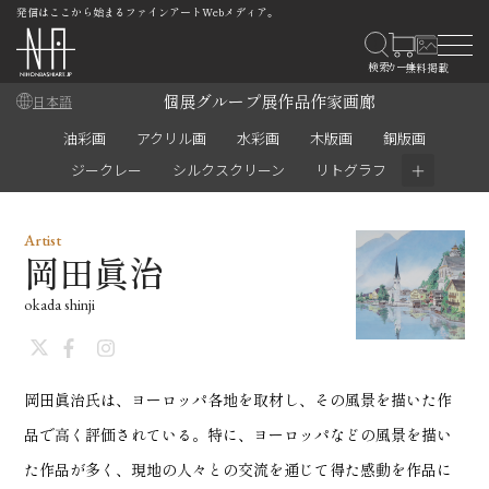
発信はここから始まるファインアートWebメディア。
個展
グループ展
作品
作家
画廊
日本語
油彩画
アクリル画
水彩画
木版画
銅版画
＋
ジークレー
シルクスクリーン
リトグラフ
Artist
岡田眞治
okada shinji
岡田眞治氏は、ヨーロッパ各地を取材し、その風景を描いた作
品で高く評価されている。特に、ヨーロッパなどの風景を描い
た作品が多く、現地の人々との交流を通じて得た感動を作品に