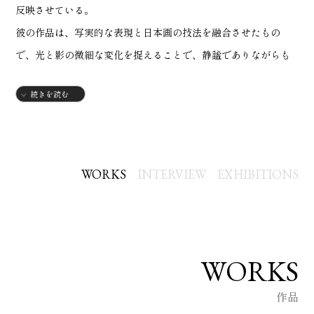
反映させている。
彼の作品は、写実的な表現と日本画の技法を融合させたもの
で、光と影の微細な変化を捉えることで、静謐でありながらも
情感豊かな風景画を生み出している。
続きを読む
【経歴】
1962年 愛知県に生まれ
1986年 愛知県立芸術大学 美術学部絵画専攻（日本画）卒業
WORKS
INTERVIEW
EXHIBITIONS
1989年 愛知県立芸術大学大学院修了 日本画専攻 修了
現在 日本美術院特待 愛知県立芸術大学教授
WORKS
【個展】
作品
1991年 愛知県立芸術大学 師弟展（名古屋松坂屋）