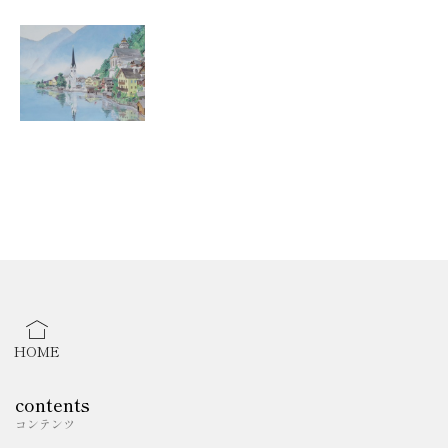
1996年 第1回 東京日本画新鋭選抜展（大三島美術館）
2004年 個展（松坂屋本店・銀座店）
2005年 個展（鹿児島山形屋／そごう大宮店）
2010年 個展（松坂屋名古屋店／大丸心斎橋店）
2014年 個展（松坂屋名古屋店／上野店）
2015年 若鶉会（日本橋三越本店・名古屋栄三越）
個展（日本橋三越本店）
2016年 個展（藤沢さいか屋）
2017年 風雅の会（松坂屋名古屋）
Cinq Lumière（大丸 神戸・東京・札幌）
2021年 第7回 個展（日本橋三越本店）
HOME
2022年 第5回 岡田眞治 日本画展（松坂屋名古屋店）
2024年 第8回 個展（日本橋三越本店）
contents
コンテンツ