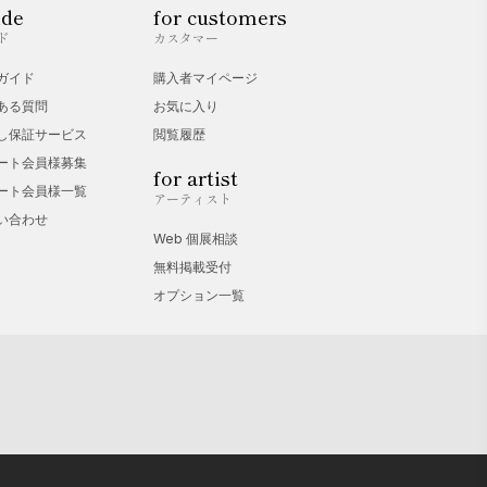
ide
for customers
ド
カスタマー
ガイド
購入者マイページ
ある質問
お気に入り
し保証サービス
閲覧履歴
ート会員様募集
for artist
ート会員様一覧
アーティスト
い合わせ
Web 個展相談
無料掲載受付
オプション一覧