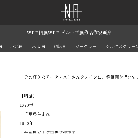
WEB個展
WEB グループ展
作品
作家
画廊
画
水彩画
木版画
銅版画
ジークレー
シルクスクリー
自分の好きなアーティストさんをメインに、鉛筆画を描いて
【略歴】
1973年
・千葉県生まれ
1992年
・千葉県立土気高等学校卒業