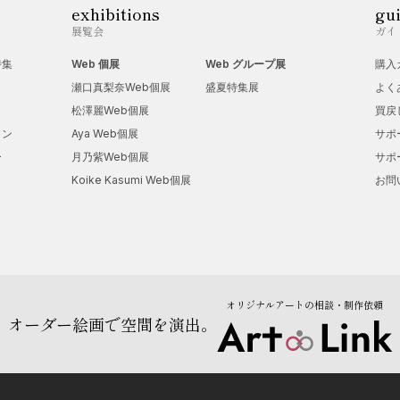
exhibitions
gu
展覧会
ガイ
特集
Web 個展
Web グループ展
購入
瀬口真梨奈Web個展
盛夏特集展
よく
松澤麗Web個展
買戻
ョン
Aya Web個展
サポ
ー
月乃紫Web個展
サポ
Koike Kasumi Web個展
お問
オリジナルアートの相談・制作依頼
オーダー絵画で空間を演出。