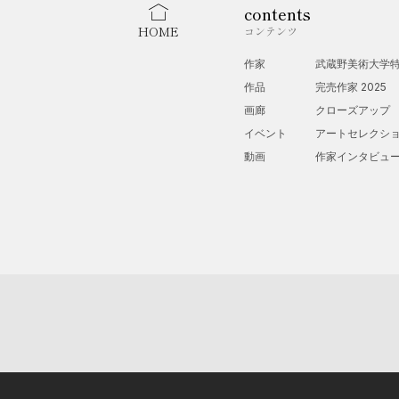
contents
HOME
コンテンツ
作家
武蔵野美術大学
作品
完売作家 2025
画廊
クローズアップ
イベント
アートセレクシ
動画
作家インタビュ