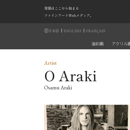
発信はここから始まる
ファインアートWebメディア。
|
|
日本語
ENGLISH
FRANÇAIS
油彩画
アクリル
Artist
O Araki
Osamu Araki