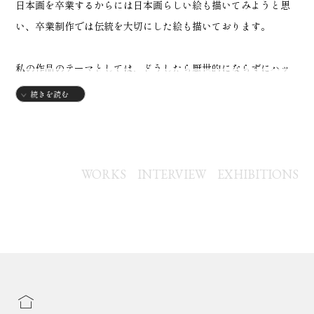
日本画を卒業するからには日本画らしい絵も描いてみようと思
い、卒業制作では伝統を大切にした絵も描いております。
私の作品のテーマとしては、どうしたら厭世的にならずにハッ
ピーに生きられるか？、ということが中心となっております
続きを読む
が、基本的には徒然なるままに描いております。
これからも頑張ってハッピーな絵を描いていきますので、何卒
よろしくお願いします。
WORKS
INTERVIEW
EXHIBITIONS
【略歴】
・多摩美大 日本画卒