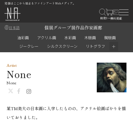
発信はここから始まるファインアートWebメディア。
個展
グループ展
作品
作家
画廊
日本語
油彩画
アクリル画
水彩画
木版画
銅版画
＋
ジークレー
シルクスクリーン
リトグラフ
Artist
None
None
某TM美大の日本画に入学したものの、アクリル絵画ばかりを描
いておりました。