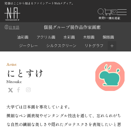
発信はここから始まるファインアートWebメディア。
個展
グループ展
作品
作家
画廊
日本語
油彩画
アクリル画
水彩画
木版画
銅版画
＋
ジークレー
シルクスクリーン
リトグラフ
Artist
にとすけ
Nitosuke
大学では日本画を専攻しています。
微細なペン画表現やゼンタングル技法を通して、忘れられがち
な自然の繊細な美しさや隠れたグロテスクさを表現したいと思