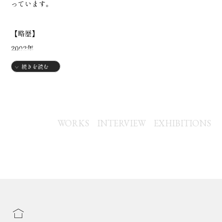
っています。
【略歴】
2002年
・愛知県生まれ
続きを読む
2021年
・名古屋造形大学美術表現領域入学
WORKS
INTERVIEW
EXHIBITIONS