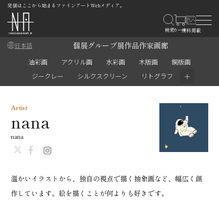
発信はここから始まるファインアートWebメディア。
個展
グループ展
作品
作家
画廊
日本語
油彩画
アクリル画
水彩画
木版画
銅版画
＋
ジークレー
シルクスクリーン
リトグラフ
Artist
nana
nana
温かいイラストから、独自の視点で描く抽象画など、幅広く創
作しています。絵を描くことが何よりも好きです。