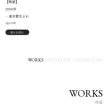
【略歴】
2000年
・東京都生まれ
2019年
・山脇美術専門学校入学
続きを読む
2022年
・山脇美術専門学校卒業
・現在フリーランスイラストレーター
WORKS
INTERVIEW
EXHIBITIONS
WORKS
作品