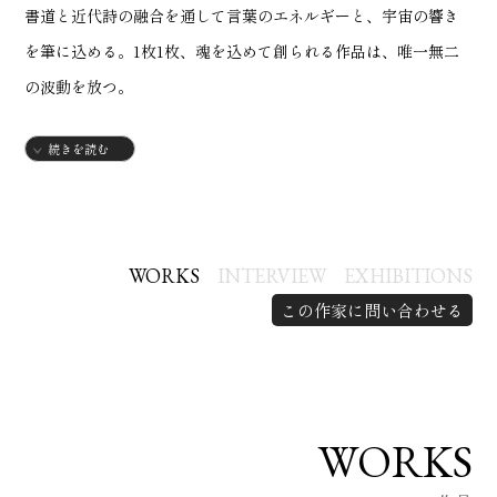
書道と近代詩の融合を通して言葉のエネルギーと、宇宙の響き
を筆に込める。
1枚1枚、魂を込めて創られる作品は、唯一無二
の波動を放つ。
2023、2025年、東京都美術館公募展にて上位賞🏆を受賞。(大日
続きを読む
本書芸院賞、協賛員賞受賞)
公益社団法人大日本書芸院 七段 師範
A two-time top award winner (2023 & 2025) at the Tokyo
WORKS
INTERVIEW
EXHIBITIONS
Metropolitan Art Museum.
Calligraphy Instructor
この作家に問い合わせる
Specializing in Japanese modern calligraphy, each of her
works is infused with energy—creating one-of-a-kind, refined
pieces that radiate harmony and invite good fortune.
WORKS
経歴