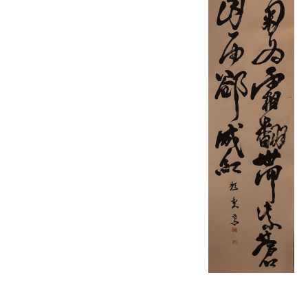
その他、著名な文化人やアーティストへ、直感書道によるセッ
ションやパーソナル作品を提供してきた
一枚一枚に込められたエネルギーと唯一無二の表現は、贈呈作
品としても好評を得ている
受賞歴
2023年、2025年に東京都美術館 公募展に於いて書道近代詩作
品が二度の上位賞を受賞🏆
2023年：大日本書芸院賞 東京都美術館
2025年：協賛員賞 東京都美術館
2026年：奨励賞 国立新美術館 第25回国際公募国際墨
画会展