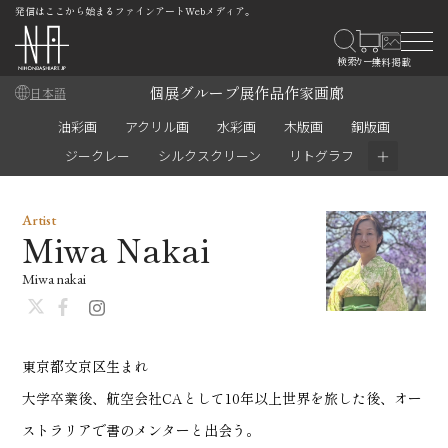
発信はここから始まるファインアートWebメディア。
個展
グループ展
作品
作家
画廊
日本語
油彩画
アクリル画
水彩画
木版画
銅版画
＋
ジークレー
シルクスクリーン
リトグラフ
Artist
Miwa Nakai
Miwa nakai
東京都文京区生まれ
大学卒業後、航空会社CAとして
10年以上世界を旅した後、オー
ストラリアで書のメンターと出会う。