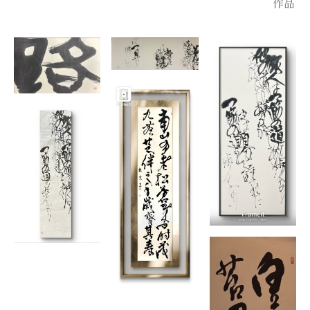
作品
2020年より独自の感性とエネルギー表現を融合させた「直感書
道」を創作の中心に据えて表現している
その即効性と直感力に基づいた作品は著名な文化人やアーティ
ストへの贈呈作品として好評を得ている
2022年 作家 本田健氏の直感書道パーソナル作品をライブに
て制作、提供
直感的エネルギーを反映した作品として、本人
に評価を受ける
2023年 映画美術監督 種田陽平氏 直感書道を行いオリジナ
ル作品を進呈
(映画 国宝、キルビル他)