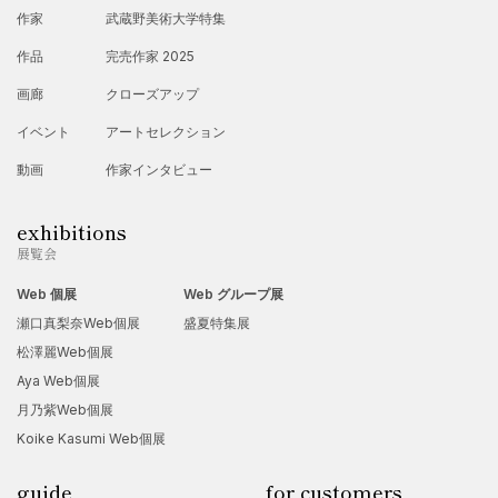
作家
武蔵野美術大学特集
作品
完売作家 2025
画廊
クローズアップ
イベント
アートセレクション
動画
作家インタビュー
exhibitions
展覧会
Web 個展
Web グループ展
瀬口真梨奈Web個展
盛夏特集展
松澤麗Web個展
Aya Web個展
月乃紫Web個展
Koike Kasumi Web個展
guide
for customers