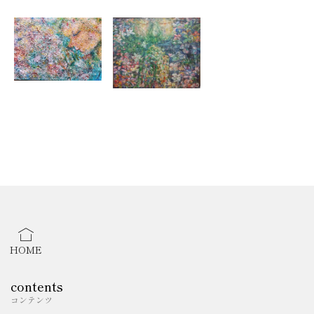
【活動】
2024年12月
・北茨城市 「期待場」3階
陶工房ほくほくさん アトリエ内
黒板アート
個展やグループ展の経験は未だありませんが、これから少しず
つ活動していきたいと考えています。
HOME
contents
コンテンツ