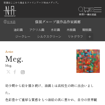
発信はここから始まるファインアートWebメディア。
個展
グループ展
作品
作家
画廊
日本語
油彩画
アクリル画
水彩画
木版画
銅版画
＋
ジークレー
シルクスクリーン
リトグラフ
Artist
Meg.
Meg.
幼少期から絵を描き続け、油画とは高校生の時に出会いまし
た。
色彩豊かで重厚な質感をもつ油絵の具に惹かれ、自分の世界観