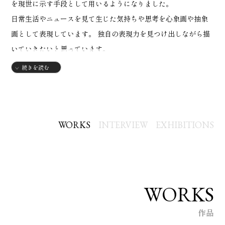
を現世に示す手段として用いるようになりました。
日常生活やニュースを見て生じた気持ちや思考を心象画や抽象
画として表現しています。 独自の表現力を見つけ出しながら描
いていきたいと思っています。
続きを読む
【略歴】
2002年
・福島県生まれ
2018年
WORKS
INTERVIEW
EXHIBITIONS
・福島県立福島西高等学校 デザイン科学科 入学
2021年
・福島県立福島西高等学校 デザイン科学科 卒業
2021年
WORKS
・つくば国際大学 医療保健学部 入学
作品