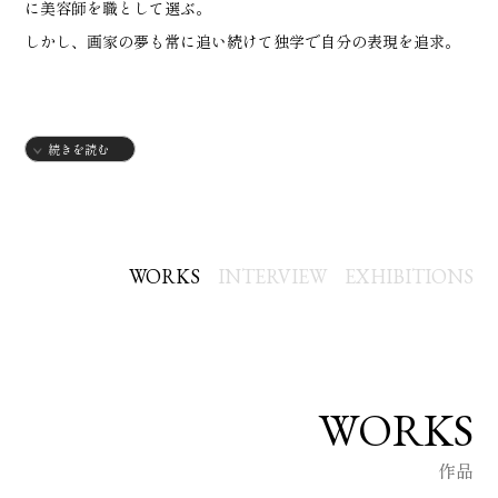
に美容師を職として選ぶ。
しかし、画家の夢も常に追い続けて独学で自分の表現を追求。
2003年 宇部市美展 彫刻部門 奨励賞
続きを読む
2004年 第16回現代日本絵画展 入選
2009年 第1回青木繁記念大賞西日本美術展 入選
2010年 山口県美展 入選
2012年 山口県美展 入選
WORKS
INTERVIEW
EXHIBITIONS
2015年 一期展 入選
2016年 一期展 入選
2018年 ギャラリーナカノ 1st 個展
2019年 枕崎国際芸術賞展 入選
WORKS
2019年 デザインフェスタギャラリー 個展（原宿）
作品
2019年 ギャラリーナカノ 2nd 個展