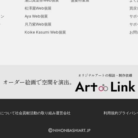
瀬口真梨奈Web個展
盛夏特集展
よく
松澤麗Web個展
買戻
ョン
Aya Web個展
サポ
ー
月乃紫Web個展
サポ
Koike Kasumi Web個展
お問
オリジナルアートの相談・制作依頼
オーダー絵画で空間を演出。
トについて
社会貢献活動の取り組み
運営会社
利用規約
プライバシ