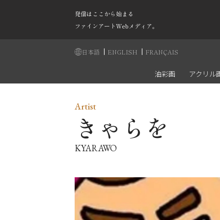
発信はここから始まる
ファインアートWebメディア。
|
|
日本語
ENGLISH
FRANÇAIS
油彩画
アクリル
Artist
きゃらを
KYARAWO