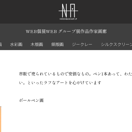
WEB個展
WEB グループ展
作品
作家
画廊
画
水彩画
木版画
銅版画
ジークレー
シルクスクリー
市販で売られているもので安価なもの。ペン1本あって、わ
い。といったラフなアートを心がけています
ボールペン画