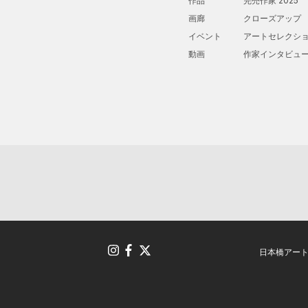
作品
完売作家 2025
画廊
クローズアップ
イベント
アートセレクシ
動画
作家インタビュ
日本橋アー