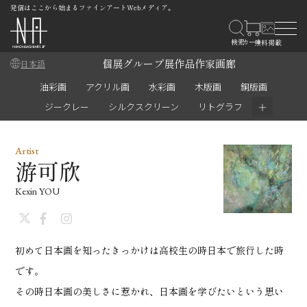
発信はここから始まるファインアートWebメディア。
個展
グループ展
作品
作家
画廊
日本語
油彩画
アクリル画
水彩画
木版画
銅版画
＋
ジークレー
シルクスクリーン
リトグラフ
Artist
游可欣
Kexin YOU
初めて日本画を知ったきっかけは高校生の時日本で旅行した時
です。
その時日本画の美しさに惹かれ、日本画を学びたいという思い