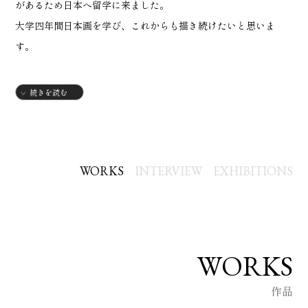
があるため日本へ留学に来ました。
大学四年間日本画を学び、これからも描き続けたいと思いま
す。
【略歴】
続きを読む
2000年
・中国福建省生まれ
2021年
・女子美術大学芸術学部入学
WORKS
INTERVIEW
EXHIBITIONS
【グループ展】
2024年
・国立ギャラリー「烏兎怱々展」
WORKS
作品