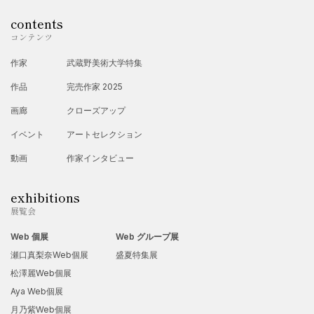
contents
コンテンツ
作家
武蔵野美術大学特集
作品
完売作家 2025
画廊
クローズアップ
イベント
アートセレクション
動画
作家インタビュー
exhibitions
展覧会
Web 個展
Web グループ展
瀬口真梨奈Web個展
盛夏特集展
松澤麗Web個展
Aya Web個展
月乃紫Web個展