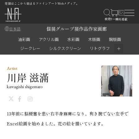
発信はここから始まるファインアートWebメディア。
個展
グループ展
作品
作家
画廊
日本語
油彩画
アクリル画
水彩画
木版画
銅版画
＋
ジークレー
シルクスクリーン
リトグラフ
Artist
川岸 滋滿
kawagishi shigemaro
13年前に脳梗塞を患い右半身麻痺になり、利き腕でない左手で
Excel絵画を始めました。花の絵を描いています。