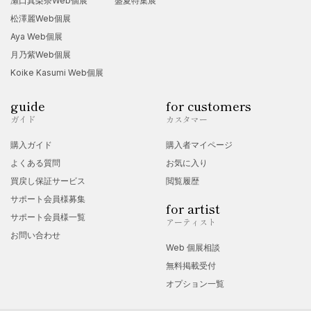
瀬口真梨奈Web個展
盛夏特集展
松澤麗Web個展
Aya Web個展
月乃紫Web個展
Koike Kasumi Web個展
guide
for customers
ガイド
カスタマー
購入ガイド
購入者マイページ
よくある質問
お気に入り
買戻し保証サービス
閲覧履歴
サポート会員様募集
for artist
サポート会員様一覧
アーティスト
お問い合わせ
Web 個展相談
無料掲載受付
オプション一覧