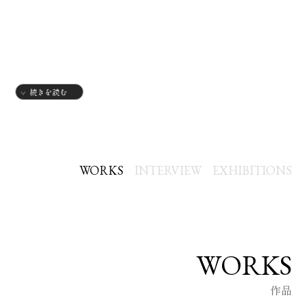
続きを読む
（経歴）
1948年
東京都世田谷生まれ
WORKS
INTERVIEW
EXHIBITIONS
1970年
慶応義塾大学法学部卒業
WORKS
2012年に脳梗塞を患い右半身麻痺になりExcel絵画を始めまし
作品
た。