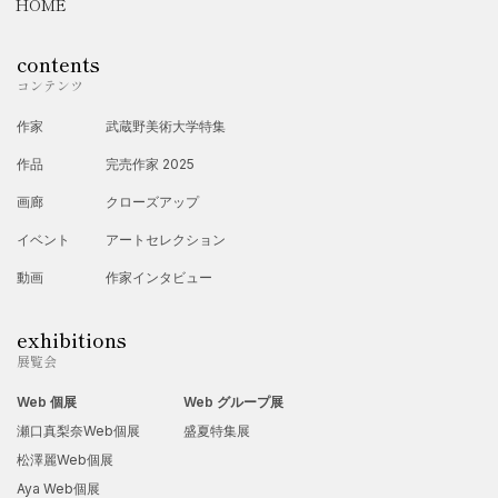
HOME
・ネパールの村で学校の先生をした後に、世界一周。
・村では、イラストや日本の伝承遊び（折り紙やたけとんぼ作
contents
り、フラワーペーパーアート）を用いてネパールの子どもたち
コンテンツ
を指導。
作家
武蔵野美術大学特集
・この時に、自分はアートを通して何かできないか？と考え始
作品
完売作家 2025
めます。
画廊
クローズアップ
2017年
イベント
アートセレクション
・児童発達支援事業所にて保育士として勤務
2019年
動画
作家インタビュー
・いまの夫と出会い、スペイン800kmを歩く。
exhibitions
・この時に、途中で寄ったネパールで曼荼羅の店で修行。
展覧会
・スケッチブックを持ち歩き、スペインの日々を描く。
Web 個展
Web グループ展
2020年
瀬口真梨奈Web個展
盛夏特集展
・夫からのプレゼントiPadでデジタルイラストを描き始める。
松澤麗Web個展
Aya Web個展