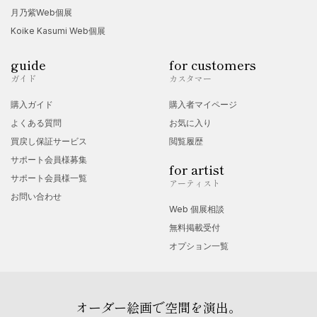
【個展】
月乃紫Web個展
2020年
Koike Kasumi Web個展
・Undefined
guide
for customers
ガイド
カスタマー
【グループ展】
購入ガイド
購入者マイページ
2023年
よくある質問
お気に入り
・恍惚
買戻し保証サービス
閲覧履歴
サポート会員様募集
for artist
サポート会員様一覧
アーティスト
お問い合わせ
Web 個展相談
無料掲載受付
オプション一覧
オーダー絵画で空間を演出。