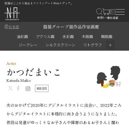
発信はここから始まるファインアートWebメディア。
個展
グループ展
作品
作家
画廊
日本語
油彩画
アクリル画
水彩画
木版画
銅版画
＋
ジークレー
シルクスクリーン
リトグラフ
Artist
かつだまいこ
Katsuda Maiko
夫のおかげで2020年にデジタルイラストに出会い、2022年ごろ
からデジタルイラストに本格的に向き合うようになりました。
普段は発達がゆっくりなお子さんや障害のあるお子さんと関わ