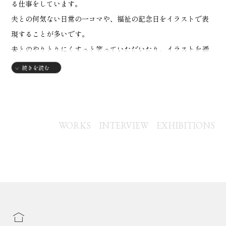
る仕事をしています。
夫との何気ない日常の一コマや、福祉の記念日をイラストで表
現することが多いです。
夫とのやりとりにくすっと笑っていただいたり、イラストを通
じてマイノリティの人たちのことを知っていただけると嬉しい
続きを読む
です。
【略歴】
1992年
WORKS
INTERVIEW
EXHIBITIONS
・大阪府生まれ
2015年
・共立女子大学家政学部児童学科卒業（イラストには興味がな
く、この時は保育士を目指していました。）
2016年
・海外にひとりで渡航。