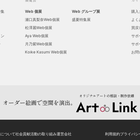
特集
Web 個展
Web グループ展
購入
瀬口真梨奈Web個展
盛夏特集展
よく
松澤麗Web個展
買戻
ョン
Aya Web個展
サポ
ー
月乃紫Web個展
サポ
Koike Kasumi Web個展
お問
オリジナルアートの相談・制作依頼
オーダー絵画で空間を演出。
トについて
社会貢献活動の取り組み
運営会社
利用規約
プライバシ