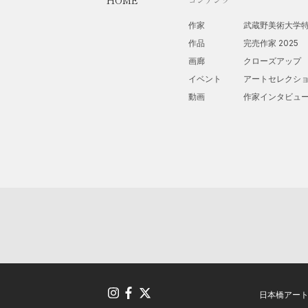
HOME
作家
武蔵野美術大学
作品
完売作家 2025
画廊
クローズアップ
イベント
アートセレクシ
動画
作家インタビュ
日本橋アー