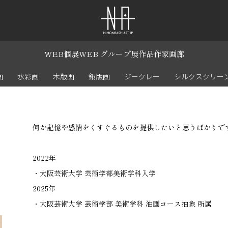
WEB個展
WEB グループ展
作品
作家
画廊
画
水彩画
木版画
銅版画
ジークレー
シルクスクリー
何か記憶や感情をくすぐるものを提供したいと思うばかりで
2022年
・大阪芸術大学 芸術学部美術学科入学
2025年
・大阪芸術大学 芸術学部 美術学科 油画コース抽象 所属