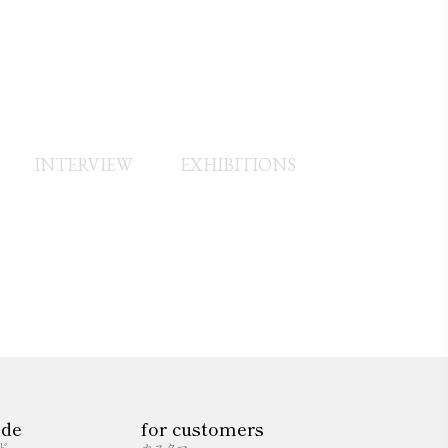
INTERVIEW
EXHIBITIONS
ide
for customers
ド
カスタマー