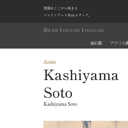
発信はここから始まる
ファインアートWebメディア。
|
|
日本語
ENGLISH
FRANÇAIS
油彩画
アクリル
Artist
Kashiyama
Soto
Kashiyama Soto