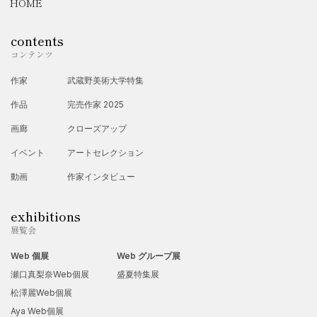
HOME
【グループ展・展覧会】
contents
1999年
コンテンツ
・武蔵野市 武蔵野美術学園内ギャラリー「MIXED JELLY B
作家
武蔵野美術大学特集
EANS展」
作品
完売作家 2025
1999年～2005年
画廊
クローズアップ
・武蔵野市市民ホール 学生、OB展
イベント
アートセレクション
【アートフリマ】
動画
作家インタビュー
2005年～2009年
exhibitions
・八王子アートムーチョ、府中アートマート
展覧会
2006年
Web 個展
Web グループ展
・ワールドビジネスサテライト出演
瀬口真梨奈Web個展
盛夏特集展
松澤麗Web個展
Aya Web個展