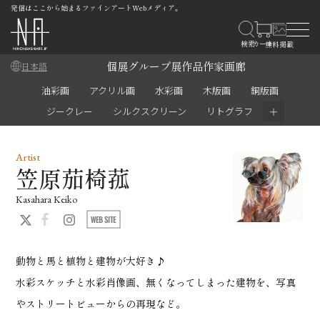
発信はここから始まるファインアートWebメディア。
個展
グループ展
作品
作家
画廊
日本語
油彩画
アクリル画
水彩画
木版画
銅版画
＋
ジークレー
シルクスクリーン
リトグラフ
Artist
笠原茄椅菰
Kasahara Keiko
動物と馬と植物と建物が大好き♪
水彩スケッチと水彩肖像画、無くなってしまった建物を、写真
やストリートビューからの再現など。