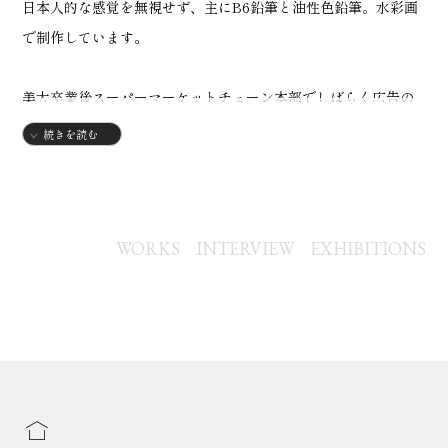
日本人的な感覚を無視せず、主にB6鉛筆と油性色鉛筆。水彩画
で制作しています。
美大卒業後スーパーマーケットチェーン本部でしばらく広告の
仕事をしておりましたが、職場環境の影響でしばらく完治して
続きを読む
いた持病が再発。
重症喘息持ちのためにコロナ感染後しばらくコロナ後遺症が酷
く、制作に支障をきたしていました。
大変にご迷惑をおかけした事を、心よりお詫びいたします。
WORKS
INTERVIEW
EXHIBITIONS
【略歴】
・東京都生まれ
・その後小学校卒業まで埼玉県。中学、高校を東京都八王子市
で過ごす。
・東京都市部にある美大卒。