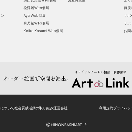
瀬口真梨奈Web個展
盛夏特集展
よく
・他 グループ展多数
松澤麗Web個展
買戻
ョン
Aya Web個展
サポ
【受賞歴】
ー
月乃紫Web個展
サポ
2018年
Koike Kasumi Web個展
お問
・セミナリヨ現代版画展 島原新聞社賞
2018年
・全国大学版画展 優秀賞（収蔵賞）
2019年
オリジナルアートの相談・制作依頼
・全国大学版画展 優秀賞/美術館賞（収蔵賞）/観客賞
オーダー絵画で空間を演出。
2022年
・カダケス国際ミニプリント展 グランプリ
・他 入選多数
トについて
社会貢献活動の取り組み
運営会社
利用規約
プライバシ