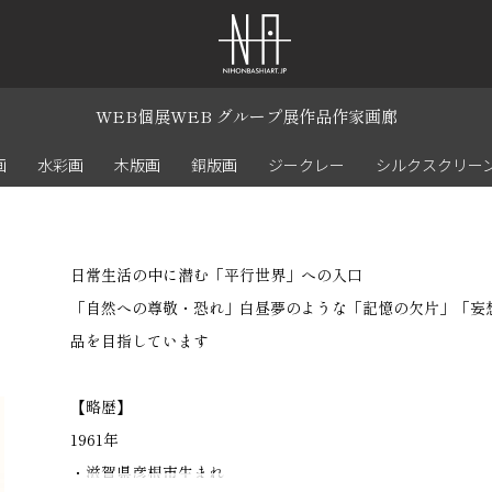
WEB個展
WEB グループ展
作品
作家
画廊
画
水彩画
木版画
銅版画
ジークレー
シルクスクリー
日常生活の中に潜む「平行世界」への入口
「自然への尊敬・恐れ」白昼夢のような「記憶の欠片」「妄
品を目指しています
【略歴】
1961年
・滋賀県彦根市生まれ