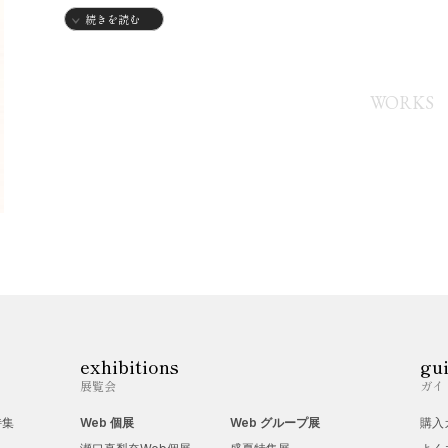
1983年
続きを読む
・阿佐ヶ谷美術専門学校修了後グラフィックデザイナー・イラ
学園で銅版画を学ぶ
WORKS
【個展】
2017年
・タンバリンギャラリー（東京渋谷）
2020年
・ギャラリーナツカ（東京京橋）
2021年
・O ギャラリーナツカ（東京銀座）
2023年
exhibitions
gu
・ギャラリーナツカ（東京京橋）
展覧会
ガイ
2020年
特集
Web 個展
Web グループ展
購入
・ギャラリーフォート（スペイン）