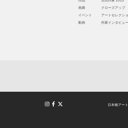
作品
完売作家 2025
画廊
クローズアップ
イベント
アートセレクシ
動画
作家インタビュ
日本橋アー