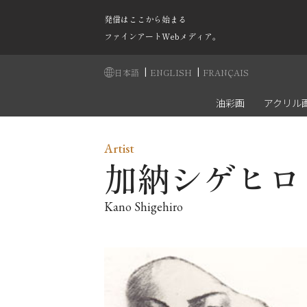
発信はここから始まる
ファインアートWebメディア。
|
|
日本語
ENGLISH
FRANÇAIS
油彩画
アクリル
Artist
加納シゲヒロ
Kano Shigehiro