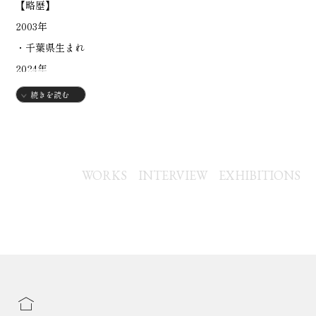
【略歴】
2003年
・千葉県生まれ
2024年
・東京藝術大学絵画科日本画専攻入学
続きを読む
WORKS
INTERVIEW
EXHIBITIONS