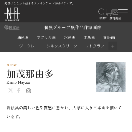
発信はここから始まるファインアートWebメディア。
個展
グループ展
作品
作家
画廊
日本語
油彩画
アクリル画
水彩画
木版画
銅版画
＋
ジークレー
シルクスクリーン
リトグラフ
Artist
加茂那由多
Kamo Nayuta
岩絵具の美しい色や質感に惹かれ、大学に入り日本画を描いて
います。