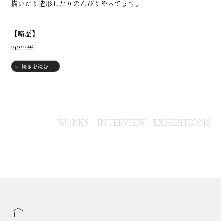
描いたり造形したりのんびりやってます。
【略歴】
2002年
・青森県八戸市生まれ
続きを読む
2021年
・八戸工業大学感性デザイン学部入学
【グループ展】
WORKS
INTERVIEW
EXHIBITIONS
2023年
・12月八戸市美術館「24h」