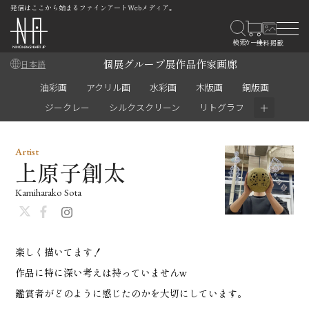
発信はここから始まるファインアートWebメディア。
個展
グループ展
作品
作家
画廊
日本語
油彩画
アクリル画
水彩画
木版画
銅版画
＋
ジークレー
シルクスクリーン
リトグラフ
Artist
上原子創太
Kamiharako Sota
楽しく描いてます！
作品に特に深い考えは持っていませんw
鑑賞者がどのように感じたのかを大切にしています。