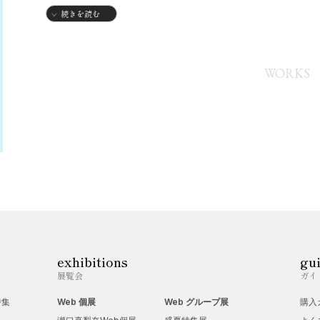
・jnyaとしてイラストレーター活動開始
続きを読む
WORKS
exhibitions
gu
展覧会
ガイ
特集
Web 個展
Web グループ展
購入