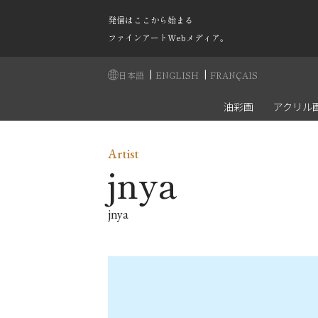
発信はここから始まる
ファインアートWebメディア。
|
|
日本語
ENGLISH
FRANÇAIS
油彩画
アクリル
Artist
jnya
jnya