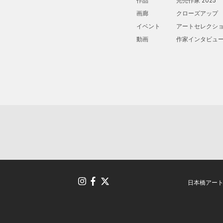
作品
完売作家 2025
画廊
クローズアップ
イベント
アートセレクシ
動画
作家インタビュ
日本橋アー