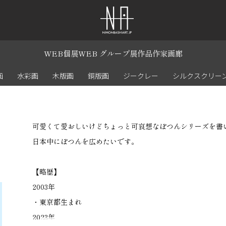
WEB個展
WEB グループ展
作品
作家
画廊
画
水彩画
木版画
銅版画
ジークレー
シルクスクリー
可愛くて愛おしいけどちょっと可哀想なぽつんシリーズを書
日本中にぽつんを広めたいです。
【略歴】
2003年
・東京都生まれ
2023年