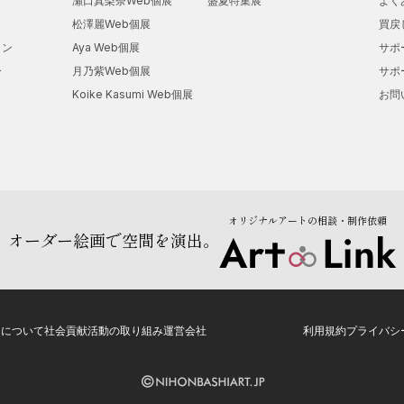
瀬口真梨奈Web個展
盛夏特集展
よく
松澤麗Web個展
買戻
ョン
Aya Web個展
サポ
ー
月乃紫Web個展
サポ
Koike Kasumi Web個展
お問
オリジナルアートの相談・制作依頼
オーダー絵画で空間を演出。
トについて
社会貢献活動の取り組み
運営会社
利用規約
プライバシ