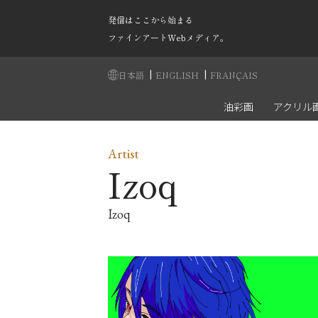
発信はここから始まる
ファインアートWebメディア。
|
|
日本語
ENGLISH
FRANÇAIS
油彩画
アクリル
Artist
Izoq
Izoq