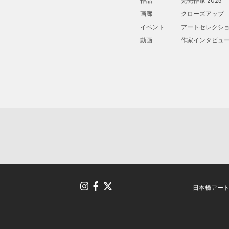
作品
完売作家 2025
画廊
クローズアップ
イベント
アートセレクシ
動画
作家インタビュ
日本橋アー