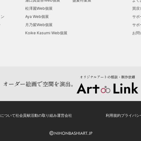
瀬口真梨奈Web個展
盛夏特集展
よく
松澤麗Web個展
買戻
ョン
Aya Web個展
サポ
ー
月乃紫Web個展
サポ
Koike Kasumi Web個展
お問
オリジナルアートの相談・制作依頼
オーダー絵画で空間を演出。
トについて
社会貢献活動の取り組み
運営会社
利用規約
プライバシ