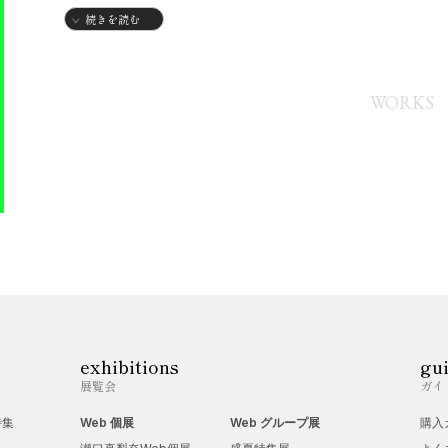
続きを読む
WORKS
exhibitions
gu
展覧会
ガイ
特集
Web 個展
Web グループ展
購入