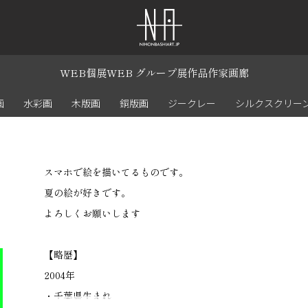
WEB個展
WEB グループ展
作品
作家
画廊
画
水彩画
木版画
銅版画
ジークレー
シルクスクリー
スマホで絵を描いてるものです。
夏の絵が好きです。
よろしくお願いします
【略歴】
2004年
・千葉県生まれ