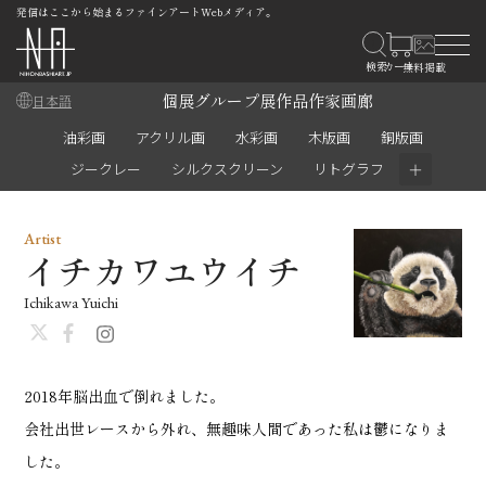
発信はここから始まるファインアートWebメディア。
個展
グループ展
作品
作家
画廊
日本語
油彩画
アクリル画
水彩画
木版画
銅版画
＋
ジークレー
シルクスクリーン
リトグラフ
Artist
イチカワユウイチ
Ichikawa Yuichi
2018年脳出血で倒れました。
会社出世レースから外れ、無趣味人間であった私は鬱になりま
した。