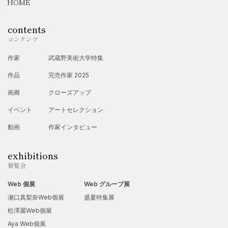
HOME
【グループ展】
contents
2022年
コンテンツ
・11月東京都のギャラリー国立（くにたち）「国立レストラン2
作家
武蔵野美術大学特集
022」初出展を皮切りに東京、大阪、京都の展示会に2024年ま
作品
完売作家 2025
で13回参加しています。
画廊
クローズアップ
イベント
アートセレクション
【書籍】
2024年
動画
作家インタビュー
・2月 パリで販売された「レピュブリック・デザールvol.1」に
exhibitions
作品掲載。
展覧会
・5月 artbook事務局発行の画集「ANIMAL2024」に掲載
Web 個展
Web グループ展
瀬口真梨奈Web個展
盛夏特集展
松澤麗Web個展
Aya Web個展