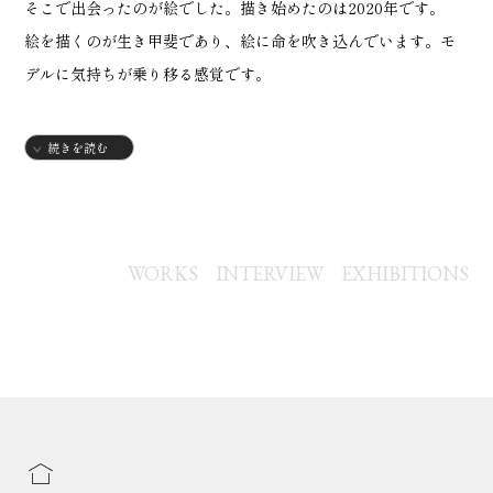
そこで出会ったのが絵でした。描き始めたのは2020年です。
絵を描くのが生き甲斐であり、絵に命を吹き込んでいます。モ
デルに気持ちが乗り移る感覚です。
【略歴】
続きを読む
1973年
・東京都生まれ
【テレビ出演】
WORKS
INTERVIEW
EXHIBITIONS
2022年
・3月 日テレ関東圏「ゼロイチ」アート企画
【個展】
2022年
・3月 三軒茶屋洋食店「チョークアート展」