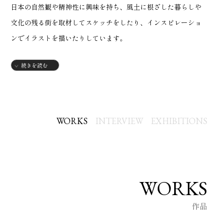
日本の自然観や精神性に興味を持ち、風土に根ざした暮らしや
文化の残る街を取材してスケッチをしたり、インスピレーショ
ンでイラストを描いたりしています。
続きを読む
依頼に応じて、webや雑誌の記事・広告媒体などにイラストを
描き下ろすこともしています。
どうぞよろしくお願い致します。
WORKS
INTERVIEW
EXHIBITIONS
WORKS
作品