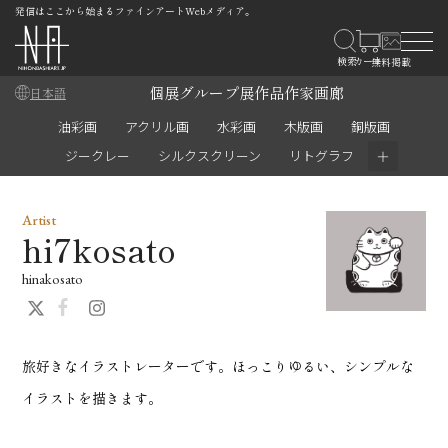
発信はここから始まるファインアートWebメディア。
個展
グループ展
作品
作家
画廊
日本語
油彩画
アクリル画
水彩画
木版画
銅版画
＋
ジークレー
シルクスクリーン
リトグラフ
Artist
hi7kosato
hinakosato
旅好きなイラストレーターです。ほっこりゆるい、シンプルな
イラストを描きます。