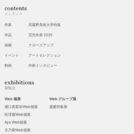
contents
コンテンツ
作家
武蔵野美術大学特集
作品
完売作家 2025
画廊
クローズアップ
イベント
アートセレクション
動画
作家インタビュー
exhibitions
展覧会
Web 個展
Web グループ展
瀬口真梨奈Web個展
盛夏特集展
松澤麗Web個展
Aya Web個展
月乃紫Web個展