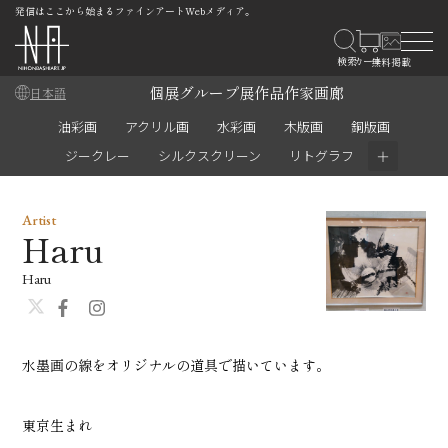
発信はここから始まるファインアートWebメディア。
個展
グループ展
作品
作家
画廊
日本語
油彩画
アクリル画
水彩画
木版画
銅版画
＋
ジークレー
シルクスクリーン
リトグラフ
Artist
Haru
Haru
水墨画の線をオリジナルの道具で描いています。
東京生まれ