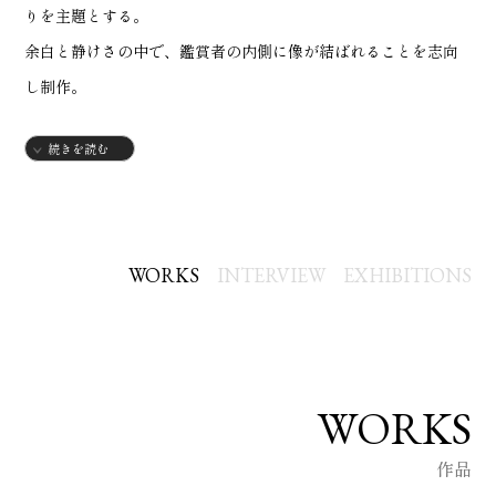
りを主題とする。
余白と静けさの中で、鑑賞者の内側に像が結ばれることを志向
し制作。
出展・販売作品にはコラージュおよび加筆を施し、表現として
続きを読む
の強度を高めている。
SNS上では主題・スタイルともに枠にとらわれない自由な制作
を展開。
国内外のAIアーティストと協働し、グループ展の開催および参
WORKS
INTERVIEW
EXHIBITIONS
加を行う。
不定期に3D Webギャラリー展示を主催。
WORKS
2025年より国内外AIアーティストとグループ展を開催
作品
日本、アメリカ、オランダにて作品の販売実績を有する