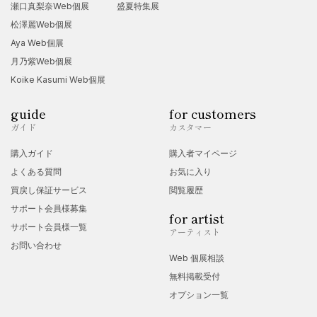
瀬口真梨奈Web個展
盛夏特集展
松澤麗Web個展
Aya Web個展
月乃紫Web個展
Koike Kasumi Web個展
guide
for customers
ガイド
カスタマー
購入ガイド
購入者マイページ
よくある質問
お気に入り
買戻し保証サービス
閲覧履歴
サポート会員様募集
for artist
サポート会員様一覧
アーティスト
お問い合わせ
Web 個展相談
無料掲載受付
オプション一覧