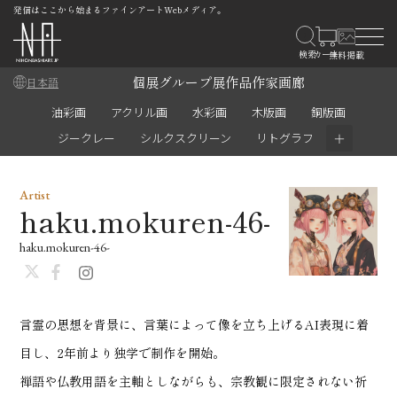
発信はここから始まるファインアートWebメディア。
個展
グループ展
作品
作家
画廊
日本語
油彩画
アクリル画
水彩画
木版画
銅版画
＋
ジークレー
シルクスクリーン
リトグラフ
Artist
haku.mokuren-46-
haku.mokuren-46-
言霊の思想を背景に、言葉によって像を立ち上げるAI表現に着
目し、2年前より独学で制作を開始。
禅語や仏教用語を主軸としながらも、宗教観に限定されない祈