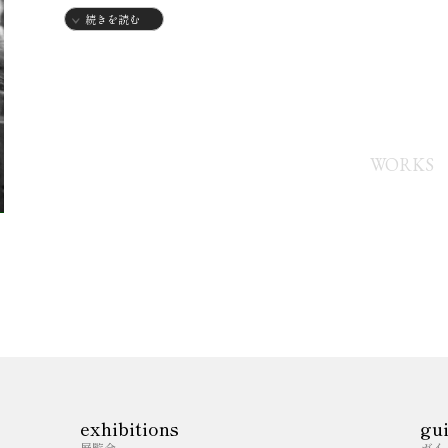
【グループ展】
続きを読む
2022年
・ART BOOK SELECTEDILLUSTRATIONシリーズ A
お仕事実績-・株式会社DHC様 月刊『オリーブ倶楽部』（
ルカタログの「みなさん聞いて」コーナー挿絵
WORKS
・ネットスクウェアNET年賀状印刷様-2022、2023、202
exhibitions
gu
展覧会
ガイ