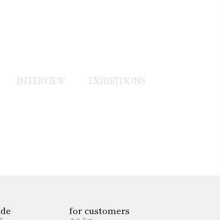
NIMAL 2022 年度版 文房堂ギャラリーでの展示
２０２０年１２月号)/『オリーブ倶楽部』デジタ
INTERVIEW
EXHIBITIONS
4年度 年賀状デザインなど
ide
for customers
ド
カスタマー