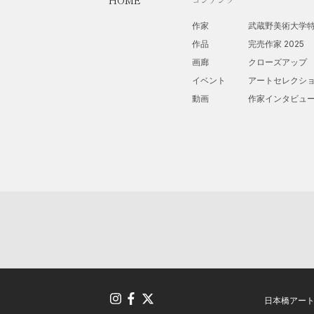
HOME
作家
武蔵野美術大学
作品
完売作家 2025
画廊
クローズアップ
イベント
アートセレクシ
動画
作家インタビュ
日本橋アー