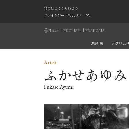
発信はここから始まる
ファインアートWebメディア。
|
|
日本語
ENGLISH
FRANÇAIS
油彩画
アクリル
Artist
ふかせあゆみ
Fukase Ayumi