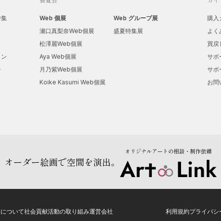
特集
Web 個展
Web グループ展
購入
瀬口真梨奈Web個展
盛夏特集展
よく
松澤麗Web個展
買戻
ョン
Aya Web個展
サポ
ー
月乃紫Web個展
サポ
Koike Kasumi Web個展
お問
オリジナルアートの相談・制作依頼
オーダー絵画で空間を演出。
トについて
社会貢献活動の取り組み
運営会社
利用規約
プライバシ