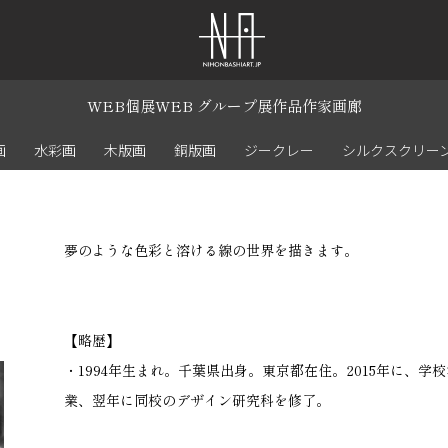
WEB個展
WEB グループ展
作品
作家
画廊
画
水彩画
木版画
銅版画
ジークレー
シルクスクリー
夢のような色彩と溶ける線の世界を描きます。
【略歴】
・1994年生まれ。千葉県出身。東京都在住。2015年に、
業、翌年に同校のデザイン研究科を修了。