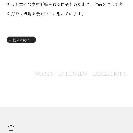
チなど意外な素材で描かれる作品もあります。作品を通して考
え方や世界観を伝えたいと思っています。
【略歴】 1976年 ・愛知県生まれ 1998年 ・名古屋芸術大学美術
続きを読む
学部絵画科洋画専攻 卒業 2000年 ・名古屋芸術大学大学院美術
研究科造形選専攻修士課程 修了 【個展】 2002年 ・「プラネタ
リウム」(ギャラリー坂角/名古屋) 2004年 ・「氷点」(fine arts
and crafts Kieli/岐阜) ・「藤原史江 個展」(不二画廊/大阪) ・
WORKS
INTERVIEW
EXHIBITIONS
「ボールルームプラネット」(GALLERY APA. 2F/名古屋) ・
「見えない窓」(ギャラリー坂角/名古屋) 2005年 ・「室内楽
藤原史江 個展」(不二画廊/大阪) 2006年 ・「藤原史江 新作展」
(不二画廊/大阪) 2007年 ・「顕現 藤原史江 個展」(不二画廊/
大阪) 2008年 ・「藤原史江 個展」(GALLERY APA. 2F/名古
屋) 2010年 ・「ひとひかり」(Art Salon金工堂/名古屋) 2011年