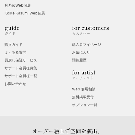
art exhibition」(ZONEギャラリー/愛知） ・「APAグループ
月乃紫Web個展
Koike Kasumi Web個展
展・オークション」夏季, 冬季 (GALLERY APA. 2F/愛知）
2005年 ・「1月個展」 (IB-Cube Gallery 一宮/愛知,
guide
for customers
Bovlingbjergデンマーク) ・「4月個展」 (IB-Cube Gallery 一
ガイド
カスタマー
宮/愛知, Bovlingbjergデンマーク) 2006年 ・「藤原史江 個展」
購入ガイド
購入者マイページ
(日本料理店 のりのり/愛知) 2010年 ・「現代美術オークショ
よくある質問
お気に入り
買戻し保証サービス
閲覧履歴
ン」(GALLERY APA1F/愛知） 2011年 ・「アート福袋展」
サポート会員様募集
for artist
(GALLERY APA.Fine room/愛知） ・「東日本大震災チャリテ
サポート会員様一覧
アーティスト
ィーショー」(GALLERY APA 1F/愛知） ・「VARIA
お問い合わせ
Web 個展相談
NAGOYA Art Fair 2011 」(松坂屋南館8階ホール/愛知） ・
無料掲載受付
「現代美術オークション」(GALLERY APA .Fine room/愛知）
オプション一覧
2012年 ・「アート福袋展」(GALLERY APA.Fine room/愛知）
2013年 ・「マルシェ・デ・アパ」(GALLERY APA 2F/愛知）
2014年 ・「Win＆Win」(弐込味亭/愛知） 2017年 ・「亀山トリ
オーダー絵画で空間を演出。