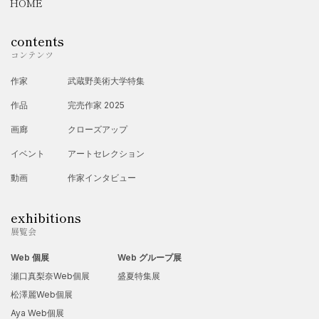
HOME
・「輝きによって隠される」(GALLERY APA. 1F/名古屋) 2012
年 ・「空と密」(GALLERY APA. 1F/名古屋) ・「泡沫 うた
contents
コンテンツ
かた」(GALLERY APA. Fineroom/名古屋) 2014年 ・「光の路
を行く」(Gallery Valeur/名古屋) 2017年 ・「汎神論」
作家
武蔵野美術大学特集
(GALLERY APA. Main room/名古屋) ・「物語り 藤原史江個
作品
完売作家 2025
展」(Art Salon金工堂/名古屋) 2018年 ・「知らない日常」
画廊
クローズアップ
(GALLERY APA. Main room/名古屋) ・「藤原史江個展」
イベント
アートセレクション
(horyuji不二画廊/奈良) 2019年 ・「永遠と一瞬」(GALLERY
動画
作家インタビュー
APA. Main room/名古屋) 2020年 ・「存在から現象へ」
exhibitions
(GALLERY APA. Main room/名古屋) ・「陽のあたる場所」
展覧会
(GALLERY APA. Fine room/名古屋) 2021年 ・「みちのさき」
Web 個展
Web グループ展
(GALLERY APA. Fine room/名古屋) 2024年 ・「3人の個展」
瀬口真梨奈Web個展
盛夏特集展
(Qの美術館/千葉） 【地方国際展、アワード、イベント】 2003
松澤麗Web個展
年 ・「2003年開運絵馬展」(ZONEギャラリー/愛知） ・「mail
Aya Web個展