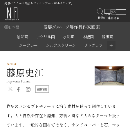
発信はここから始まるファインアートWebメディア。
個展
グループ展
作品
作家
画廊
日本語
油彩画
アクリル画
水彩画
木版画
銅版画
＋
ジークレー
シルクスクリーン
リトグラフ
Artist
藤原史江
Fujiwara Fumie
作品のコンセプトやテーマに沿う素材を使って制作していま
す。人と自然や存在と認知、万物と時など大きなテーマを扱っ
ています。一般的な画材ではなく、サンドペーパーと石、マッ