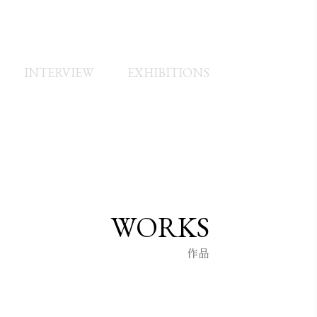
INTERVIEW
EXHIBITIONS
展に出展。
WORKS
作品