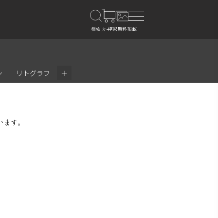
＋
ン
リトグラフ
います。