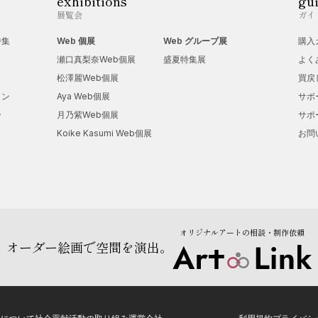
exhibitions
gu
展覧会
ガイ
特集
Web 個展
Web グループ展
購入
瀬口真梨奈Web個展
盛夏特集展
よく
松澤麗Web個展
買戻
ョン
Aya Web個展
サポ
ー
月乃紫Web個展
サポ
Koike Kasumi Web個展
お問
オリジナルアートの相談・制作依頼
オーダー絵画で空間を演出。