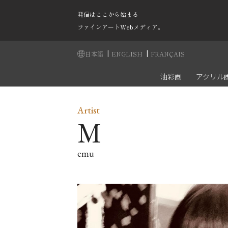
発信はここから始まる
ファインアートWebメディア。
|
|
日本語
ENGLISH
FRANÇAIS
油彩画
アクリル
Artist
M
emu