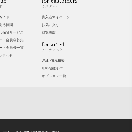
ide
for customers
ド
カスタマー
ガイド
購入者マイページ
ある質問
お気に入り
し保証サービス
閲覧履歴
ート会員様募集
for artist
ート会員様一覧
アーティスト
い合わせ
Web 個展相談
無料掲載受付
オプション一覧