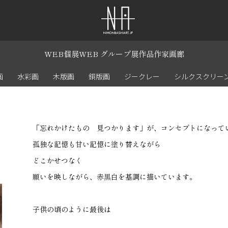
WEB個展
WEB グループ展
作品
作家
画廊
画
水彩画
木版画
銅版画
ジークレー
シルクスクリー
「忘れかけたもの 見つかります」が、コンセプトになって
孤独な記憶も甘い記憶に塗り替えながら
どこかせつなく
願いを映しながら、赤黒白を基調に描いています。
子供の頃のように最後は
安堵感で目が覚ませられますようにと 祈りを込めて