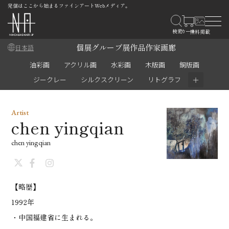
発信はここから始まるファインアートWebメディア。
個展
グループ展
作品
作家
画廊
日本語
油彩画
アクリル画
水彩画
木版画
銅版画
＋
ジークレー
シルクスクリーン
リトグラフ
Artist
chen yingqian
chen yingqian
【略歴】
1992年
・中国福建省に生まれる。