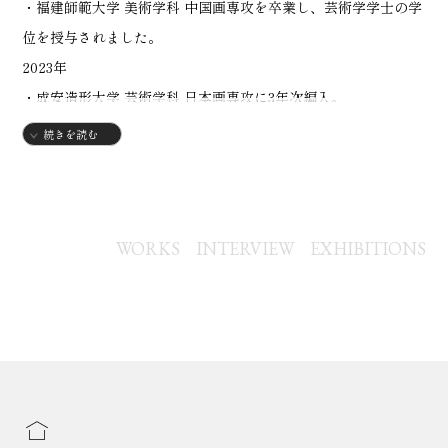
・福建師範大学 美術学科 中国画専攻を卒業し、芸術学学士の学
位を授与されました。
2023年
・成安造形大学 芸術学科 日本画専攻に3年次編入。
続きを読む
【グループ展】
2023年
・第50回記念 秋季創画展
2024年
WORKS
INTERVIEW
EXHIBITIONS
・Seed山種美術館日本画アワード2024
・第42回 上野の森美術館大賞展 優秀賞
・アートオリンピア2024 長谷川祐子 審査員賞
・第37回 上野の森美術館 日本の自然を描く展