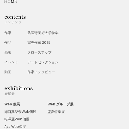
HOME
ーーー過去実績ーーー
○JO1木全翔也 / Heart Shot MV作成
contents
○ANRI 杏里 / Remember Summer Days MV作成
コンテンツ
○AKASAKI初単独公演KVデザイン
作家
武蔵野美術大学特集
○東急株式会社フレキシブルオフィスSHIBUYA WayP広告イ
作品
完売作家 2025
ラスト
画廊
クローズアップ
○オロナミンC/webCM「社会人用語は突然に」イラスト担当
イベント
アートセレクション
○佐賀バルーンフェスタ2024/広告ポスターデザイン
○広州ヤクルト/中国広東省・海南省エリア放送動画
動画
作家インタビュー
○ハートステーション/アートディレクター
exhibitions
○Little Gree Monster Live Tour 2024“UNLOCK!”/
展覧会
ラスト２公演Tシャツグッズデザイン
Web 個展
Web グループ展
○驚安の殿堂ドン・キホーテ/コラボアパレルグッズ
瀬口真梨奈Web個展
盛夏特集展
○松屋/SNS投稿用イラスト
松澤麗Web個展
○女優、橋本環奈/ファンクラブ5周年オフィシャルグッズ
Aya Web個展