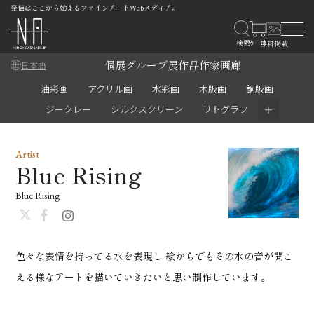
発信はここから始まるファインアートWebメディア。
個展
グループ展
作品
作家
画廊
日本語
油彩画
アクリル画
水彩画
木版画
銅版画
＋
ジークレー
シルクスクリーン
リトグラフ
Artist
Blue Rising
Blue Rising
色々な表情を持ってる水を表現し 絵からでもその水の音が聞こ
える様なアートを描いていきたいと思い制作しています。