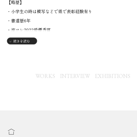
【略歴】
・小学生の時は模写などで県で表彰経験有り
・書道歴6年
・波コレ2022最優秀賞
続きを読む
WORKS
INTERVIEW
EXHIBITIONS