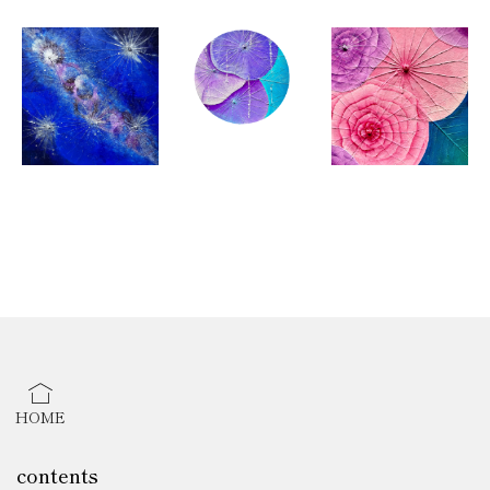
・アイリスト
・ミニバスコーチ
2022年12月
・ボタニーペインティング パートナー講師
2023年
・アルコールインクアート講師
・カラーセラピスト
【アート展】
2024年
・国立新美術館21世紀アートボーダレス展入選
HOME
contents