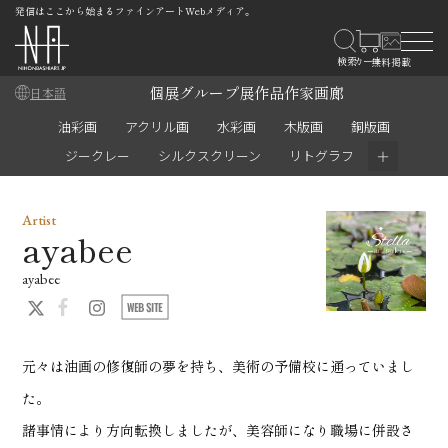
発信はここから始まるファインアートWebメディア。
個展
グループ展
作品
作家
画廊
日本語
油彩画
アクリル画
水彩画
木版画
銅版画
＋
ジークレー
シルクスクリーン
リトグラフ
Artist
ayabee
ayabee
元々は油画の修復師の夢を持ち、美術の予備校に通っていまし
た。
諸事情により方向転換しましたが、美容師になり職場に併設さ