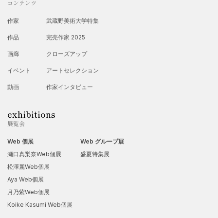
コンテンツ
作家
武蔵野美術大学特集
作品
完売作家 2025
画廊
クローズアップ
イベント
アートセレクション
動画
作家インタビュー
exhibitions
展覧会
Web 個展
Web グループ展
瀬口真梨奈Web個展
盛夏特集展
松澤麗Web個展
Aya Web個展
月乃紫Web個展
Koike Kasumi Web個展