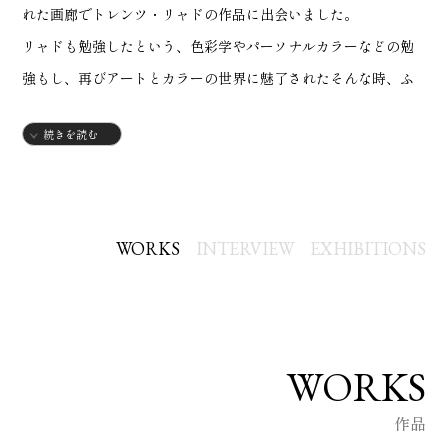
れた画廊でトレンツ・リャドの作品に出会いました。
リャドも勉強したという、色彩学やパーソナルカラーなどの勉
強もし、再びアートとカラーの世界に魅了されたそんな時、ふ
と目にしたボタニーペインティングのパートナー講師に挑戦し
続きを読む
ました。
作品制作やワークショップを通じて、ステキな出会いや繋が
り、カラーの楽しさがお伝えできればいいなと思います♪
WORKS
INTERVIEW
EXHIBITIONS
【略歴】
1977年
・千葉県生まれ
WORKS
【資格】
作品
・美容師 スタイリスト