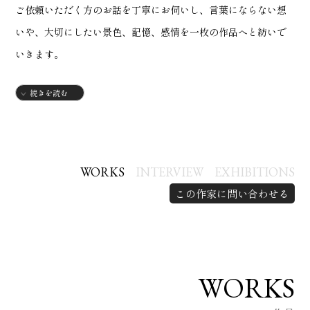
ご依頼いただく方のお話を丁寧にお伺いし、言葉にならない想
いや、大切にしたい景色、記憶、感情を一枚の作品へと紡いで
いきます。
続きを読む
人物や動物、風景、抽象表現など、モチーフは問いません。
完成した作品が、日々の暮らしの中でふっと心をゆるめ、自分
自身へ還れるような存在になれば嬉しいです。
WORKS
INTERVIEW
EXHIBITIONS
この作家に問い合わせる
世界に一つだけのアートを、心を込めて制作いたします。
主な活動歴
WORKS