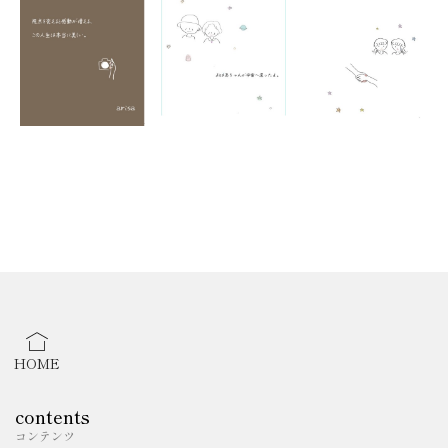
COLORS Art Award Exhibition 出展
（ロサンゼルス／アメリカ）
2025年10月
NY公募展 2025 秋冬 アートコンテスト 入選
2026年1月
NY公募展 2026 秋冬 出展
（ニューヨーク）
2026年2月（予定）
HOME
第31回 日本の美術 展覧会 出展
（東京）
contents
コンテンツ