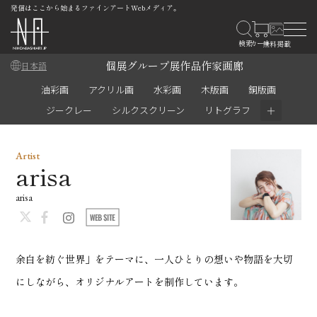
発信はここから始まるファインアートWebメディア。
個展
グループ展
作品
作家
画廊
日本語
油彩画
アクリル画
水彩画
木版画
銅版画
＋
ジークレー
シルクスクリーン
リトグラフ
Artist
arisa
arisa
余白を紡ぐ世界」をテーマに、一人ひとりの想いや物語を大切
にしながら、オリジナルアートを制作しています。