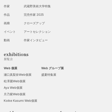
作家
武蔵野美術大学特集
作品
完売作家 2025
画廊
クローズアップ
イベント
アートセレクション
動画
作家インタビュー
exhibitions
展覧会
Web 個展
Web グループ展
瀬口真梨奈Web個展
盛夏特集展
松澤麗Web個展
Aya Web個展
月乃紫Web個展
Koike Kasumi Web個展