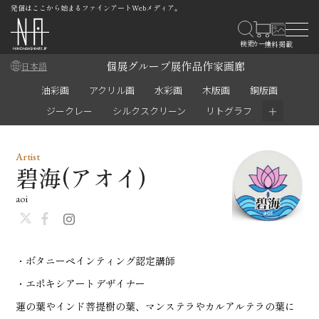
発信はここから始まるファインアートWebメディア。
個展
グループ展
作品
作家
画廊
日本語
油彩画
アクリル画
水彩画
木版画
銅版画
＋
ジークレー
シルクスクリーン
リトグラフ
Artist
碧海(アオイ)
aoi
・ボタニーペインティング認定講師
・エポキシアートデザイナー
蓮の葉やインド菩提樹の葉、マンステラやカルアルテラの葉に