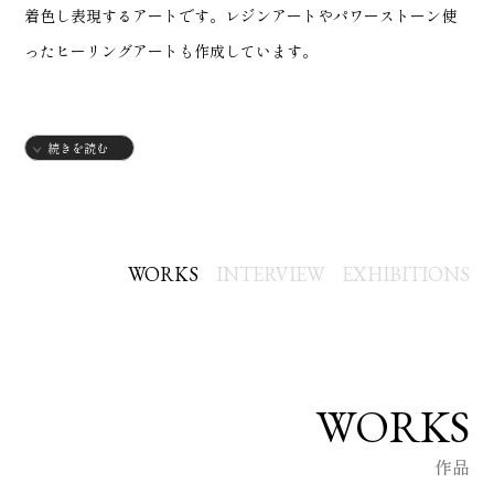
着色し表現するアートです。レジンアートやパワーストーン使
ったヒーリングアートも作成しています。
続きを読む
2024年1月 ボタニーペインティングパートナー講師資格取得
・2024年 gallery IYN 出展
・2025年 botany painting tokyo art festa 2025 出展
・2025年 100人のアーチスト展出展
WORKS
INTERVIEW
EXHIBITIONS
・2026年 gallery iyn メメントモリ 出展
WORKS
作品