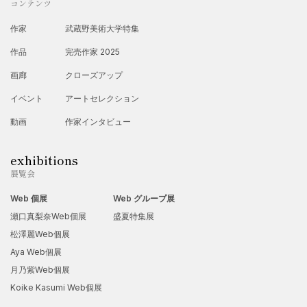
コンテンツ
作家
武蔵野美術大学特集
作品
完売作家 2025
画廊
クローズアップ
イベント
アートセレクション
動画
作家インタビュー
exhibitions
展覧会
Web 個展
Web グループ展
瀬口真梨奈Web個展
盛夏特集展
松澤麗Web個展
Aya Web個展
月乃紫Web個展
Koike Kasumi Web個展