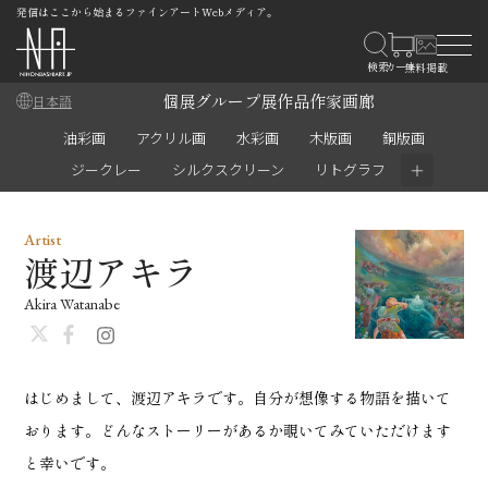
発信はここから始まるファインアートWebメディア。
個展
グループ展
作品
作家
画廊
日本語
油彩画
アクリル画
水彩画
木版画
銅版画
＋
ジークレー
シルクスクリーン
リトグラフ
Artist
渡辺アキラ
Akira Watanabe
はじめまして、渡辺アキラです。自分が想像する物語を描いて
おります。どんなストーリーがあるか覗いてみていただけます
と幸いです。