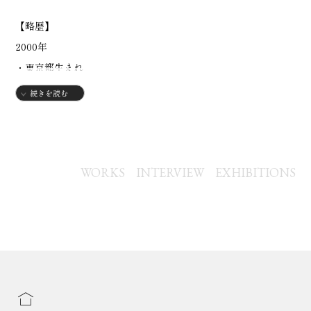
【略歴】
2000年
・東京都生まれ
2019年
続きを読む
・日本大学芸術学部入学
2023年
・日本大学芸術学部卒業
WORKS
INTERVIEW
EXHIBITIONS
【出展歴】
2023年
・第25回フィレンツェ賞展 入選
2024年
・boji hair +gallery「タヌキとキツネ展」