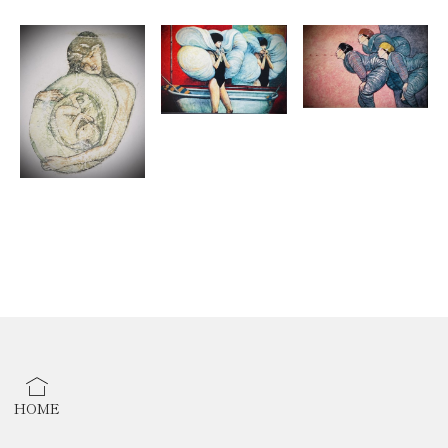
・愛知教育大学大学院教育学研究科中退
【公募展】
1982年
・5月 名古屋市博物館「中部新制作絵画展」賞候補
1983年
・5月 名古屋市博物館「中部新制作絵画展」入賞
・8月 愛知県美術館「中部総合美術展」
【個展】
1983年
・3月 彩雲堂ギャラリー「bubble works 展」
・5月 ギャラリーアオイ「ego trip 展」
・6月 ギャラリーPaperdoll「picture show 展」
HOME