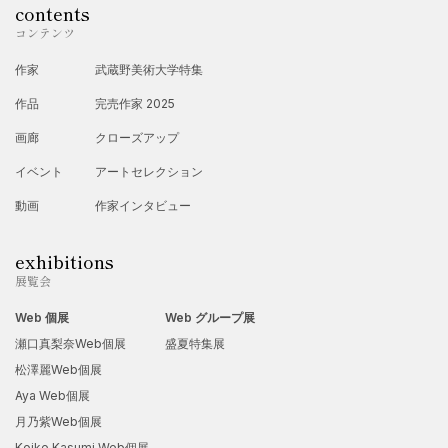
contents
【グループ展】
コンテンツ
1983年
・彩雲堂ギャラリー「10人展」
作家
武蔵野美術大学特集
・岡崎市美術館「第4回美側展」
作品
完売作家 2025
・岡崎市美術館「岡展」
画廊
クローズアップ
1984年
イベント
アートセレクション
・岡崎市美術館「第5回美側展」
動画
作家インタビュー
・岡崎市美術館「岡展」
1985年
exhibitions
・岡崎市美術館「第6回美側展」
展覧会
1986年
Web 個展
Web グループ展
・岡崎市美術館「第7回美側展」
瀬口真梨奈Web個展
盛夏特集展
松澤麗Web個展
Aya Web個展
月乃紫Web個展
Koike Kasumi Web個展