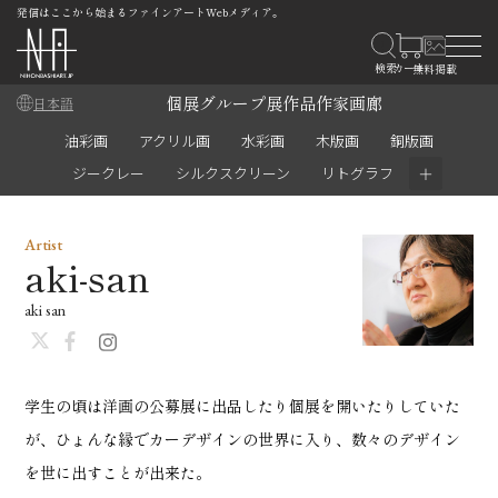
発信はここから始まるファインアートWebメディア。
個展
グループ展
作品
作家
画廊
日本語
油彩画
アクリル画
水彩画
木版画
銅版画
＋
ジークレー
シルクスクリーン
リトグラフ
Artist
aki-san
aki san
学生の頃は洋画の公募展に出品したり個展を開いたりしていた
が、ひょんな縁でカーデザインの世界に入り、数々のデザイン
を世に出すことが出来た。