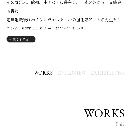
その間北米、欧州、中国などに駐在し、日本を外から見る機会
も得た。
定年退職後はバイリンガルスクールの担任兼アートの先生をし
ていたが現在はよりアートに特化している。
学生の頃のアートと会社員人生でのデザイナーの経験が教員免
続きを読む
許保持者として現在マージしている。
【略歴】
1961年
WORKS
INTERVIEW
EXHIBITIONS
・名古屋市生まれ
1979年
・愛知教育大学教育学部入学
1983年
WORKS
・愛知教育大学教育学部卒業
作品
1984年