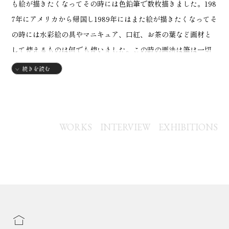
も絵が描きたくなってその時には色鉛筆で数枚描きました。198
7年にアメリカから帰国し1989年にはまた絵が描きたくなってそ
の時には水彩絵の具やマニキュア、口紅、お茶の葉など画材と
して使えるものは何でも使いました。この時の画法は筆は一切
使わず下書きもなくただただ色だけで表現しました。1989年か
続きを読む
らはこれをインスピレーション絵画と名付け現在は主にアクリ
ル絵の具を中心にＦ10キャンバスで筆は使わずに色だけで表現
しています。
WORKS
INTERVIEW
EXHIBITIONS
【略歴】
・アメリカルーテル修道院卒
1989年
・インスピレーション絵画制作
1999年
・大阪天保山マーケットプレイスコスモス展入賞