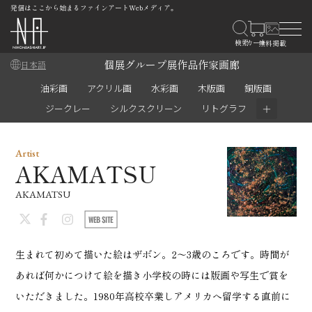
発信はここから始まるファインアートWebメディア。
個展
グループ展
作品
作家
画廊
日本語
油彩画
アクリル画
水彩画
木版画
銅版画
＋
ジークレー
シルクスクリーン
リトグラフ
Artist
AKAMATSU
AKAMATSU
生まれて初めて描いた絵はザボン。2～3歳のころです。時間が
あれば何かにつけて絵を描き小学校の時には版画や写生で賞を
いただきました。1980年高校卒業しアメリカへ留学する直前に