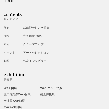
HOME
2012年
・アートオリンピックインロンドンで海外デビュー
contents
・ポツダム展参加
コンテンツ
2013年
作家
武蔵野美術大学特集
・ベルリン展ジャパンフェスタ写真参加
作品
完売作家 2025
2014年
画廊
クローズアップ
・マルタアートホテルにて絵画展示2017年まで
イベント
アートセレクション
・ニューヨーク展参加
2017年
動画
作家インタビュー
・ベネチア展参加 「島尻郡の夕焼け」で評価を受ける
exhibitions
・ドイツテルトー展参加
展覧会
・ドイツ弁護士事務所展示
Web 個展
Web グループ展
2018年
瀬口真梨奈Web個展
盛夏特集展
・パリタンギーギャラリーグループ展参加中止
松澤麗Web個展
2019年
Aya Web個展