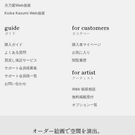
・フランクフルトアートフェア参加中止
月乃紫Web個展
2020年
Koike Kasumi Web個展
・大阪高麗橋ギャラリーグループ展参加
guide
for customers
2021年
ガイド
カスタマー
・銀座アートポイントギャラリーグループ展参加
購入ガイド
購入者マイページ
2022年
よくある質問
お気に入り
・銀座アートポイントギャラリーグループ展参加
買戻し保証サービス
閲覧履歴
2024年
サポート会員様募集
for artist
・第80回現展入賞 国立新美術館（東京都港区六本木）にて5月
サポート会員様一覧
アーティスト
お問い合わせ
29日～6月10日まで展示
Web 個展相談
無料掲載受付
オプション一覧
オーダー絵画で空間を演出。