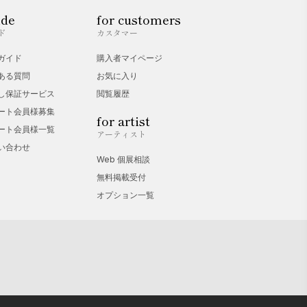
ide
for customers
ド
カスタマー
ガイド
購入者マイページ
ある質問
お気に入り
し保証サービス
閲覧履歴
ート会員様募集
for artist
ート会員様一覧
アーティスト
い合わせ
Web 個展相談
無料掲載受付
オプション一覧