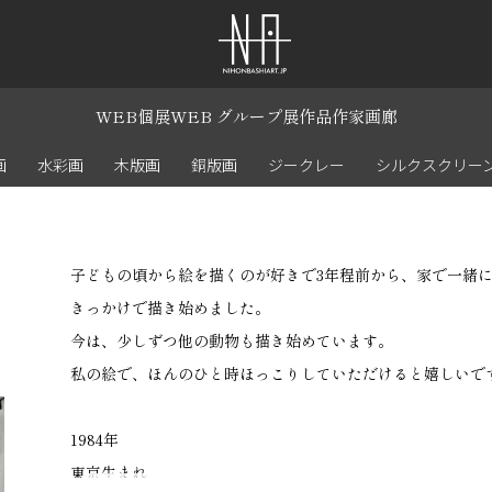
WEB個展
WEB グループ展
作品
作家
画廊
画
水彩画
木版画
銅版画
ジークレー
シルクスクリー
子どもの頃から絵を描くのが好きで3年程前から、家で一緒
きっかけで描き始めました。
今は、少しずつ他の動物も描き始めています。
私の絵で、ほんのひと時ほっこりしていただけると嬉しいで
1984年
東京生まれ