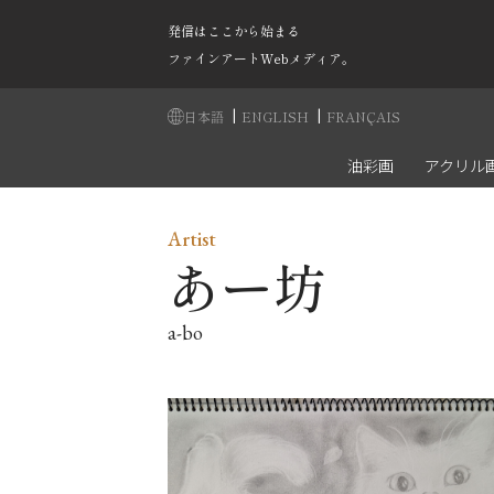
発信はここから始まる
ファインアートWebメディア。
|
|
日本語
ENGLISH
FRANÇAIS
油彩画
アクリル
Artist
あー坊
a-bo