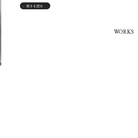
続きを読む
2024年
グループ展
WORKS
12月
一般社団法人
第13回相模大野bono展ZEN展