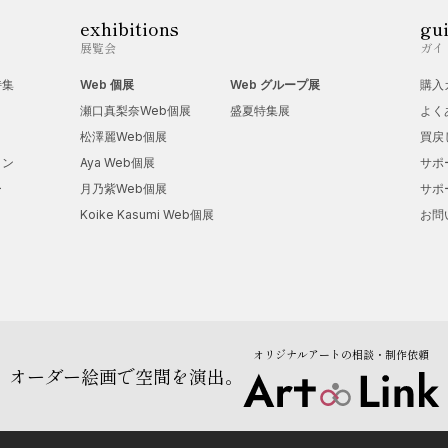
exhibitions
gu
展覧会
ガイ
特集
Web 個展
Web グループ展
購入
瀬口真梨奈Web個展
盛夏特集展
よく
松澤麗Web個展
買戻
ョン
Aya Web個展
サポ
ー
月乃紫Web個展
サポ
Koike Kasumi Web個展
お問
オリジナルアートの相談・制作依頼
オーダー絵画で空間を演出。