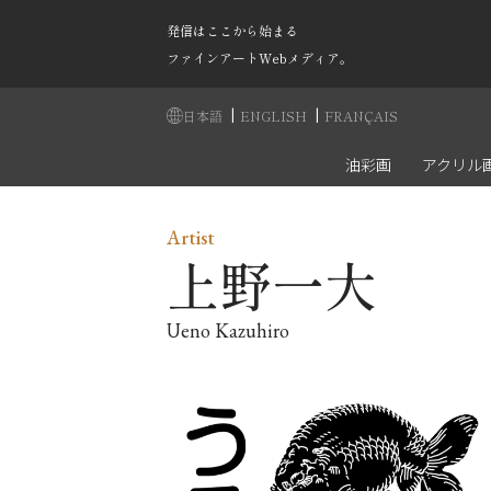
発信はここから始まる
ファインアートWebメディア。
|
|
日本語
ENGLISH
FRANÇAIS
油彩画
アクリル
Artist
上野一大
Ueno Kazuhiro