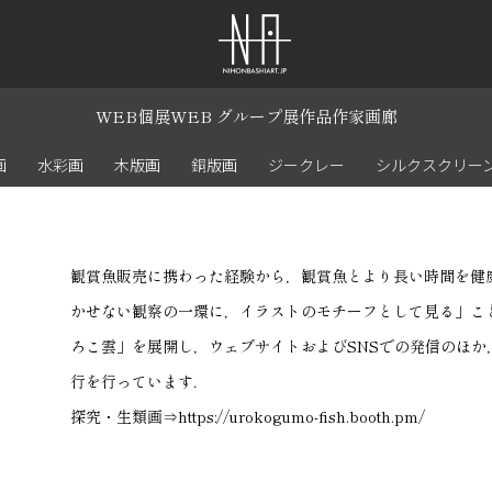
WEB個展
WEB グループ展
作品
作家
画廊
画
水彩画
木版画
銅版画
ジークレー
シルクスクリー
観賞魚販売に携わった経験から，観賞魚とより長い時間を健
かせない観察の一環に，イラストのモチーフとして見る」こ
ろこ雲」を展開し，ウェブサイトおよびSNSでの発信のほ
行を行っています．
探究・生類画⇒https://urokogumo-fish.booth.pm/