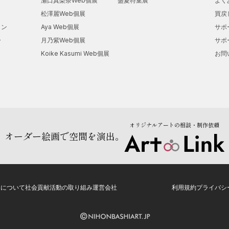
瀬口真梨奈Web個展
盛夏特集展
よく
松澤麗Web個展
買戻
ョン
Aya Web個展
サポ
ー
月乃紫Web個展
サポ
Koike Kasumi Web個展
お問
オリジナルアートの相談・制作依頼
オーダー絵画で空間を演出。
トについて
社会貢献活動の取り組み
運営会社
利用規約
プライバシ