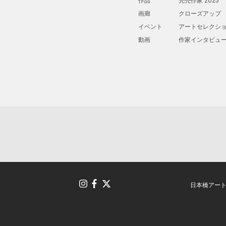
作品
完売作家 2025
画廊
クローズアップ
イベント
アートセレクシ
動画
作家インタビュ
日本橋アー