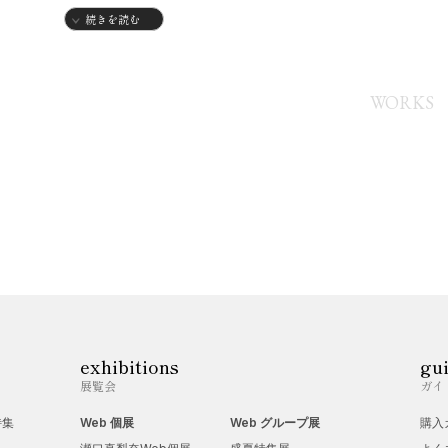
続きを読む
2025年4/16～20 World Art Dubaiにて「近影」展示（メイキ
fish.coolblog.jp/wordpress/2025/08/19/bettafish-art/ ）
WORKS
exhibitions
gu
展覧会
ガイ
特集
Web 個展
Web グループ展
購入