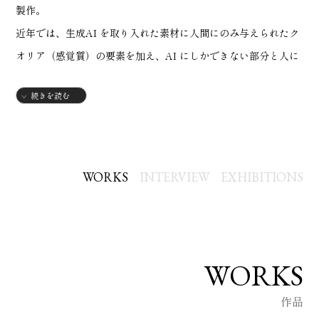
製作。
近年では、生成AI を取り入れた素材に人間にのみ与えられたク
オリア（感覚質）の要素を加え、AI にしかできない部分と人に
しかできない部分を融合した芸術を模索しています。
続きを読む
また、日本人の根底にある和の心と進取の気性を忘れずに作品
に反映しております。
2025
年：名鉄瀬戸線アートコンテスト
2025
＜最優秀賞＞
WORKS
INTERVIEW
EXHIBITIONS
2025
年：第
4
回 国際交流デザインアート展 ＜優良賞＞
2025
年：アートコレクション「
PLAY! ART! OSAKA!
」 ＜
KITTE
大阪賞
>
2025
年：「ジャパン・クリエイターズ
2025
」掲載（表紙＆紹介
WORKS
ページ）
作品
2025
年：彩（いろどり）〜
Colors
〜
ART CONTEST <
入選
>