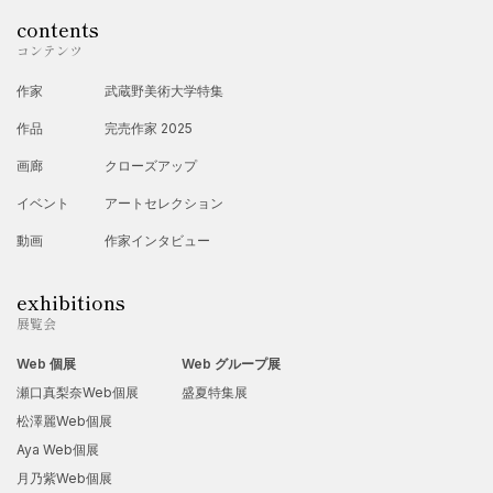
2009
年：神奈川県美術展 ＜入選＞
contents
2009
年：タグボート・オータムアワード
2009
＜審査員特別賞
コンテンツ
＞
作家
武蔵野美術大学特集
2009
年： 江ノ島
Gallery-T
にて『螺展』 開催
作品
完売作家 2025
2000
年：横浜スカーフデザインコンテスト＜審査員賞＞
画廊
クローズアップ
1991
年：横浜元町エリスマン邸にて個展
イベント
アートセレクション
1991
年：ギャラリーピクチャー・イラスト大賞 ＜審査員賞＞
動画
作家インタビュー
exhibitions
展覧会
Web 個展
Web グループ展
瀬口真梨奈Web個展
盛夏特集展
松澤麗Web個展
Aya Web個展
月乃紫Web個展