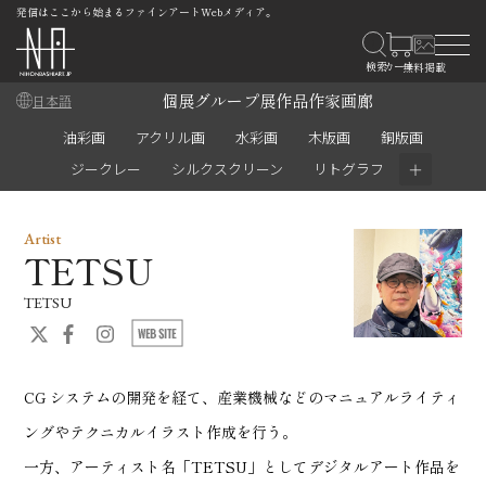
発信はここから始まるファインアートWebメディア。
個展
グループ展
作品
作家
画廊
日本語
油彩画
アクリル画
水彩画
木版画
銅版画
＋
ジークレー
シルクスクリーン
リトグラフ
Artist
TETSU
TETSU
CG システムの開発を経て、産業機械などのマニュアルライティ
ングやテクニカルイラスト作成を行う。
一方、アーティスト名「TETSU」としてデジタルアート作品を