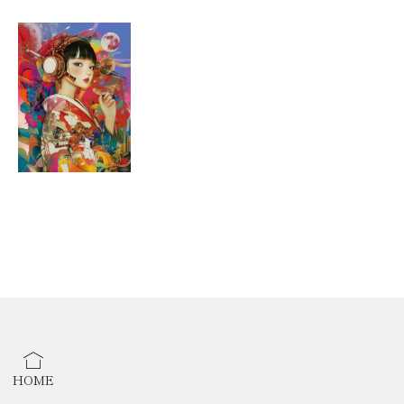
2025
年：かわいい
ART COLLECTION
<
入選
>
2025
年：うつろい
ART CONTEST
<
入選
>
2025
年：
MOVE ON
～躍動～アートコンテスト ＜オーディエン
ス賞＞
2025
年：
GALLERY SAKURA ART COLLECTION
＜オーデ
ィエンス賞＞
2025
年：
AWAKE
～目覚め～展 ＜入賞＞
2025
年：
ACT
アート大賞展 ＜入選＞
2024
年：湘南
NFT
アートコンテスト ＜審査員特別賞＞
2024
年：アートコンペティションイベント『
100
人
10
』 ＜入選
＞
2024
年
：
LOVERY ART CONTEST
＜
入選
＞
2010
年：ロシア・ノボシビルスク国際現代写真フェスティバ
HOME
ル
“
変則の体験
”
展 出展