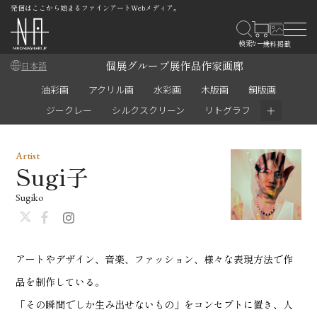
発信はここから始まるファインアートWebメディア。
個展
グループ展
作品
作家
画廊
日本語
油彩画
アクリル画
水彩画
木版画
銅版画
＋
ジークレー
シルクスクリーン
リトグラフ
Artist
Sugi子
Sugiko
アートやデザイン、音楽、ファッション、様々な表現方法で作
品を制作している。
「その瞬間でしか生み出せないもの」をコンセプトに置き、人