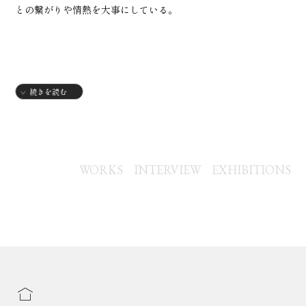
との繋がりや情熱を大事にしている。
続きを読む
【略歴】
2002年
・長野県生まれ
2020年
WORKS
INTERVIEW
EXHIBITIONS
・名古屋造形大学 入学
2024年
・名古屋造形大学 インテリアデザイン学科 卒業
・高校美術講師着任
【個展】