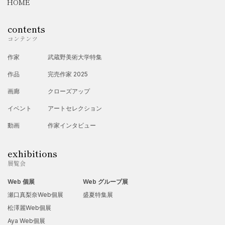
HOME
2025年
・WIMOWEH「KEMURI」
contents
コンテンツ
・薬膳「ZETSUMYO vol.2」
作家
武蔵野美術大学特集
【グループ展】
2023年
作品
完売作家 2025
・旧メルサビル「NEO SCHOOL」
画廊
クローズアップ
2024年
イベント
アートセレクション
・ギャラリー82「第57回長野一陽展」
動画
作家インタビュー
・松本市美術館「ルネサンス展」
exhibitions
・国立新美術館 「第70回一陽展」 入賞
展覧会
2025年
Web 個展
Web グループ展
・ニュー銀座堂「水墨画フェス」
瀬口真梨奈Web個展
盛夏特集展
・愛知県美術館「第61回中部一陽展」 入賞
松澤麗Web個展
・伊那文化会館「第100回伊那美術展」
Aya Web個展