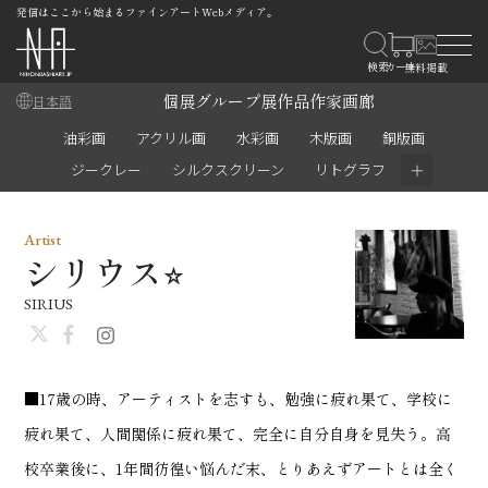
発信はここから始まるファインアートWebメディア。
個展
グループ展
作品
作家
画廊
日本語
油彩画
アクリル画
水彩画
木版画
銅版画
＋
ジークレー
シルクスクリーン
リトグラフ
Artist
シリウス‪︎︎︎︎︎‪‪⭐︎
SIRIUS
■17歳の時、アーティストを志すも、勉強に疲れ果て、学校に
疲れ果て、人間関係に疲れ果て、完全に自分自身を見失う。高
校卒業後に、1年間彷徨い悩んだ末、とりあえずアートとは全く