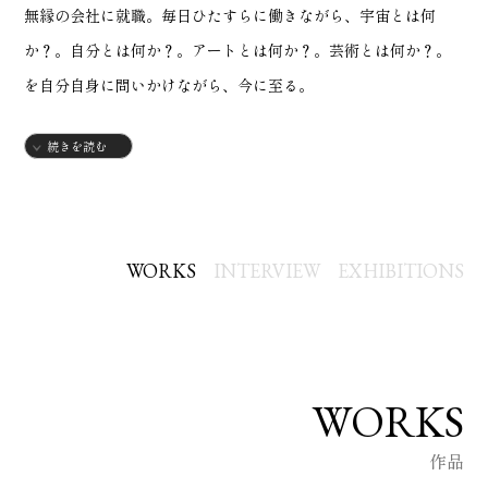
無縁の会社に就職。毎日ひたすらに働きながら、宇宙とは何
か？。自分とは何か？。アートとは何か？。芸術とは何か？。
を自分自身に問いかけながら、今に至る。
続きを読む
■2025 6月
第29回「日仏現代国際美術展」 国立新美術館にて
「ビルとクジラと」入選
■2025 7月
WORKS
INTERVIEW
EXHIBITIONS
「アートコンペティションえる」出展
アートコンプレックスセンター東京にて
「はあと」第10位ランクイン
WORKS
■2025 9月
「月 LUNA展2」出展
作品
アートコンプレックスセンター東京にて