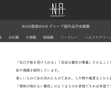
WEB個展
WEB グループ展
作品
作家
画廊
画
水彩画
木版画
銅版画
ジークレー
シルクスクリー
「自己や他を受け入れる」「自由な個性の尊重」そんなこと
絵や漫画を制作しています。
美しいものであれ汚れたものであれ、人や物や風景などから
「得体の知れない個性」のようなものを表現できれば本望で