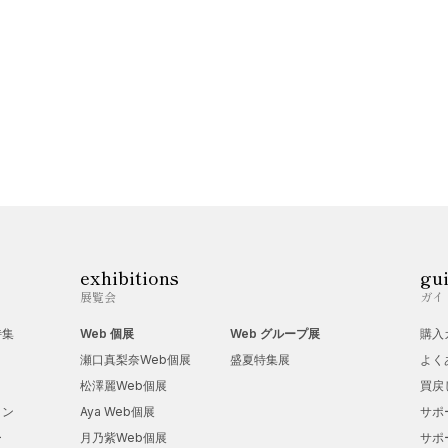
exhibitions
gu
展覧会
ガイ
特集
Web 個展
Web グループ展
購入
瀬口真梨奈Web個展
盛夏特集展
よく
松澤麗Web個展
買戻
ョン
Aya Web個展
サポ
ー
月乃紫Web個展
サポ