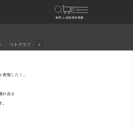
＋
ン
リトグラフ
を表現したく、
漏れ出る
す。