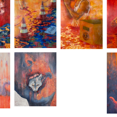
・pozoq「FEELS GOOD vol.3」
2024年
・冷泉荘ギャラリー「ばっ展」
・Artas Gallary「A.A.F.S.24 - Artas Art Fair Selection 24
2025年
・岩田屋 本店「IWATAYA Life with Art」
・transform「UNDER THE SUN vol.2」