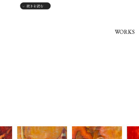
続きを読む
1984年
・福岡県生まれ
WORKS
【個展】
2025年
・11月開催予定
【グループ展】
2022年
・sunshine fukuoka「FEELS GOOD vol.0」
2023年
・sunshine fukuoka「「UNDER THE SUN」
・Artist Cafe Fukuoka Grand Studio「NEWGRAPHY F