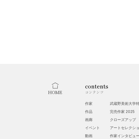
contents
HOME
コンテンツ
作家
武蔵野美術大学
作品
完売作家 2025
画廊
クローズアップ
イベント
アートセレクシ
動画
作家インタビュ