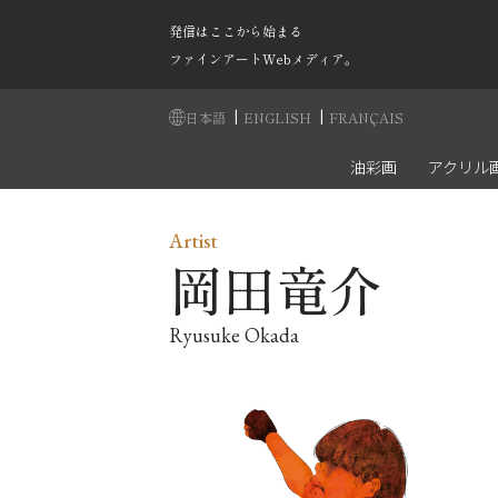
発信はここから始まる
ファインアートWebメディア。
|
|
日本語
ENGLISH
FRANÇAIS
油彩画
アクリル
Artist
岡田竜介
Ryusuke Okada