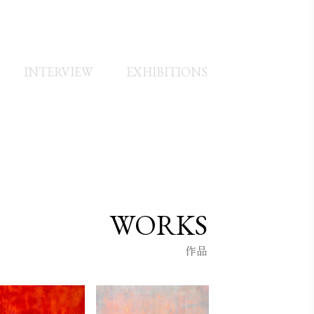
INTERVIEW
EXHIBITIONS
WORKS
作品
UKUOKA ART BOOK EXPO2023」