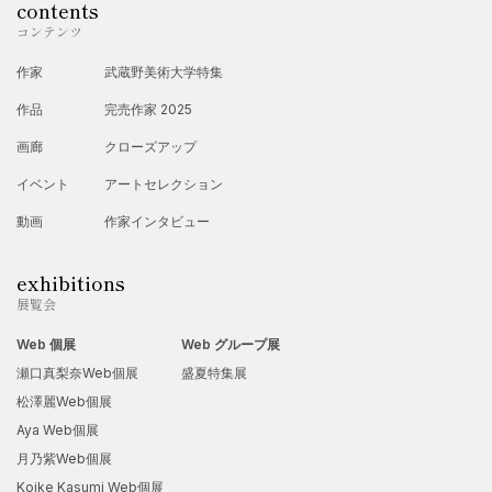
contents
コンテンツ
作家
武蔵野美術大学特集
作品
完売作家 2025
画廊
クローズアップ
イベント
アートセレクション
動画
作家インタビュー
exhibitions
展覧会
Web 個展
Web グループ展
瀬口真梨奈Web個展
盛夏特集展
松澤麗Web個展
Aya Web個展
月乃紫Web個展
Koike Kasumi Web個展