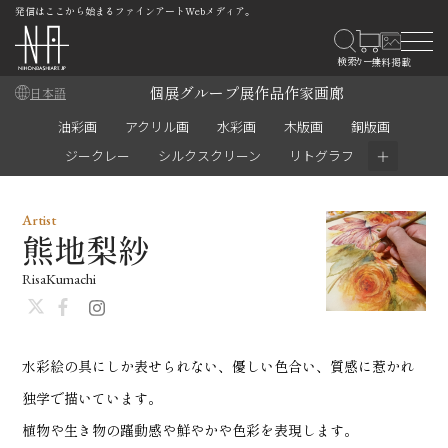
発信はここから始まるファインアートWebメディア。
個展
グループ展
作品
作家
画廊
日本語
油彩画
アクリル画
水彩画
木版画
銅版画
＋
ジークレー
シルクスクリーン
リトグラフ
Artist
熊地梨紗
RisaKumachi
水彩絵の具にしか表せられない、優しい色合い、質感に惹かれ
独学で描いています。
植物や生き物の躍動感や鮮やかや色彩を表現します。