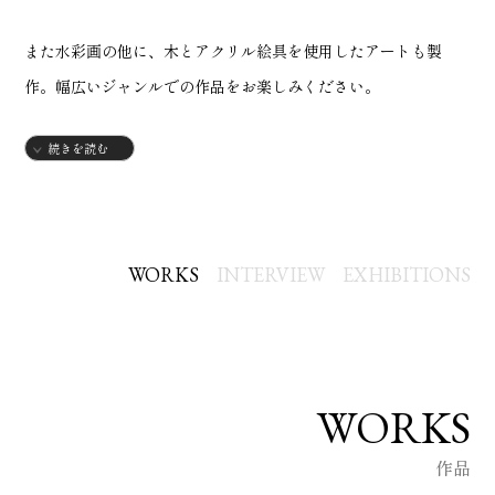
また水彩画の他に、木とアクリル絵具を使用したアートも製
作。幅広いジャンルでの作品をお楽しみください。
続きを読む
写真よりも心に残る一枚を...
また木工品製作・販売をしている自社の、秋田杉を用いた木の
額縁もセットでご用意。
WORKS
INTERVIEW
EXHIBITIONS
額縁に合わせた絵ではなく、絵に合わせたデザインの額縁も製
作しております。絵のイメージに合わせた額縁も魅力的な唯一
無二の一点ものです。
WORKS
美術短大デザイン学科卒業
作品
趣味で制作を始め、現在はオーダーで承っております。