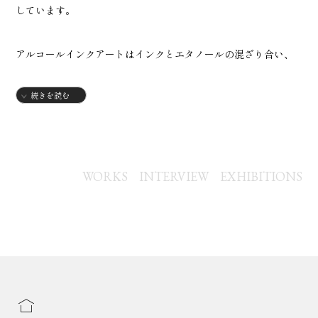
しています。
アルコールインクアートはインクとエタノールの混ざり合い、
重なり合い、そして温度や湿度で変化する偶然の美しさが現れ
続きを読む
ます。濃い色が淡くなったり、透明感のある独特なグラデーシ
ョンが生まれたりする様子は、まさに“自然と共に描く”
「正解のない世界」で、ただその時の感情に任せて風を送り、
色を選び、組み合わせていく楽しさがありました。まるで子ど
WORKS
INTERVIEW
EXHIBITIONS
もの頃に夢中で工作していた時のようなワクワク感がよみがえ
り、心がほどけていきます。
また、デジタルアートでアルコールインク風の作品づくりも楽
しんでいます。現在は、スタンプや自作のブラシを使いなが
ら、空・海・宇宙などをテーマに、デジタルならではの透明感
や広がりを活かした表現にも取り組んでいます。今後は、アナ