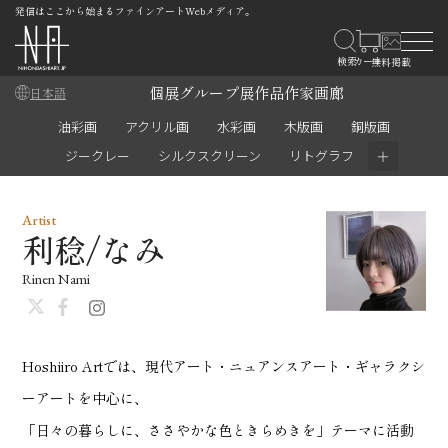
発信はここから始まるファインアートWebメディア。
個展
グループ展
作品
作家
画廊
日本語
油彩画
アクリル画
水彩画
木版画
銅版画
＋
ジークレー
シルクスクリーン
リトグラフ
Artist
利稔/なみ
Rinen Nami
Hoshiiro Artでは、現代アート・ニュアンスアート・ギャラクシ
ーアートを中心に、
「日々の暮らしに、ささやかな色ときらめきを」テーマに活動