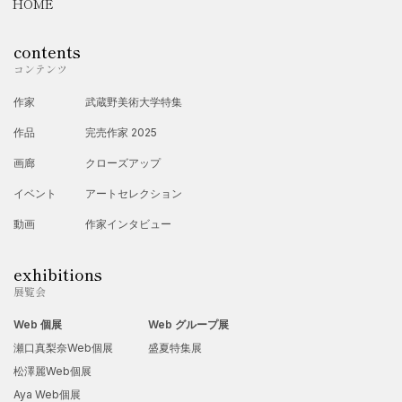
HOME
ログとデジタルを組み合わせたハイブリッド作品の制作も構想
中です。
contents
コンテンツ
【写真展 グループ展】
作家
武蔵野美術大学特集
2012年
作品
完売作家 2025
第6回あーたの会展 2012
画廊
クローズアップ
2016年
イベント
アートセレクション
「“Alley cats in”」フォトナウツフクオカ写真展
動画
作家インタビュー
2017年
「Rhapsody in Monochrome」フォトナウツフクオカ写真展
exhibitions
展覧会
2017年
「九州をましかくに」フォトナウツフクオカ写真展
Web 個展
Web グループ展
瀬口真梨奈Web個展
盛夏特集展
【アート展 グループ展】
松澤麗Web個展
2024年
Aya Web個展