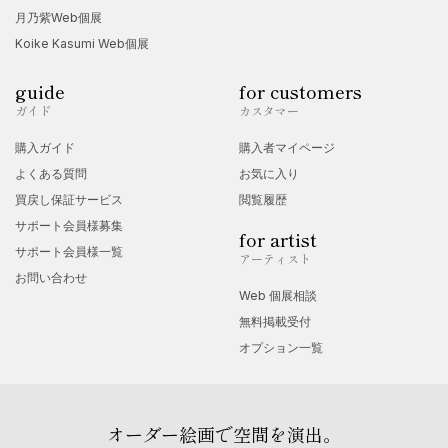
クリエイティブ文化展2024
月乃紫Web個展
2024年
Koike Kasumi Web個展
GALLERY IYN 空色展
guide
for customers
2025年
ガイド
カスタマー
GALLERY IYN GIFT2025
購入ガイド
購入者マイページ
よくある質問
お気に入り
買戻し保証サービス
閲覧履歴
サポート会員様募集
for artist
サポート会員様一覧
アーティスト
お問い合わせ
Web 個展相談
無料掲載受付
オプション一覧
オーダー絵画で空間を演出。